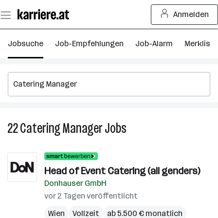
Zum
Anmelden
Seiteninhalt
springen
Jobsuche
Job-Empfehlungen
Job-Alarm
Merkliste
22
Catering Manager
Jobs
22
Catering
Manager
Jobs
Head of Event Catering (all genders)
Donhauser GmbH
vor 2 Tagen veröffentlicht
Wien
Vollzeit
ab 5.500 € monatlich