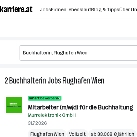
Zum
Jobs
Firmen
Lebenslauf
Blog & Tipps
Über U
Seiteninhalt
springen
2
Buchhalterin
Jobs
Flughafen Wien
2
Buchhalterin
Jobs
in
Mitarbeiter (m/w/d) für die Buchhaltung
Flughafen
Murrelektronik GmbH
Wien
31.7.2026
Flughafen Wien
Vollzeit
ab 33.068 € jährlich