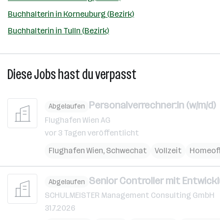
Buchhalterin in Korneuburg (Bezirk)
Buchhalterin in Tulln (Bezirk)
Diese Jobs hast du verpasst
Personalverrechner:in (w/m/d)
Abgelaufen
Flughafen Wien AG
vor 3 Tagen veröffentlicht
Flughafen Wien
,
Schwechat
Vollzeit
Homeoff
Senior Controller mit Entwick
Abgelaufen
SCHULMEISTER Management Consulting GmbH
31.7.2026