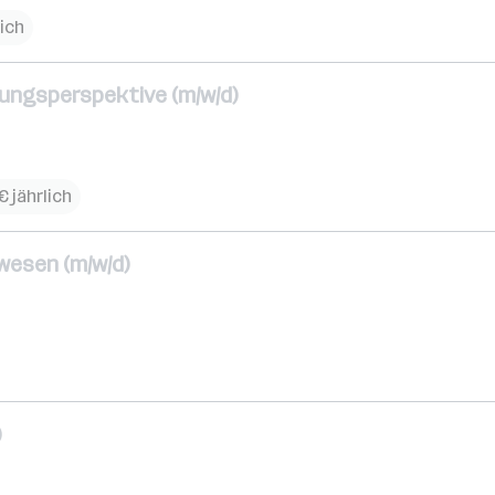
ich
lungsperspektive (m/w/d)
€ jährlich
wesen (m/w/d)
)