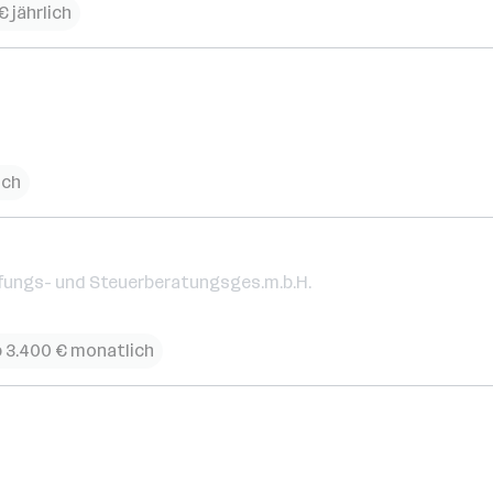
€ jährlich
ich
fungs- und Steuerberatungsges.m.b.H.
 3.400 € monatlich