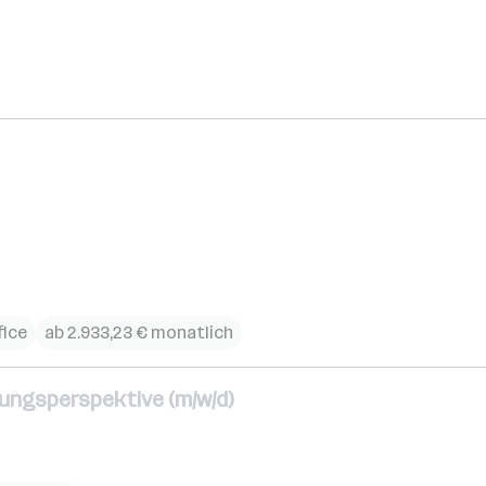
ice
ab 2.933,23 € monatlich
lungsperspektive (m/w/d)