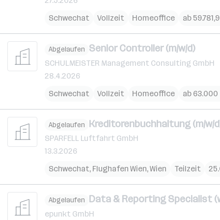
27.5.2026
Schwechat
Vollzeit
Homeoffice
ab 59.781,9
Senior Controller (m/w/d)
Abgelaufen
SCHULMEISTER Management Consulting GmbH
28.4.2026
Schwechat
Vollzeit
Homeoffice
ab 63.000 
Kreditorenbuchhaltung (m/w/d
Abgelaufen
SPARFELL Luftfahrt GmbH
13.3.2026
Schwechat
,
Flughafen Wien
,
Wien
Teilzeit
25.
Data & Reporting Specialist (
Abgelaufen
epunkt GmbH