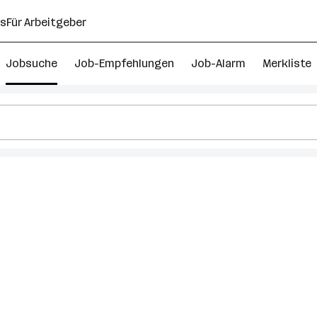
ns
Für Arbeitgeber
Jobsuche
Job-Empfehlungen
Job-Alarm
Merkliste
chhalter
n