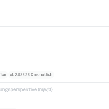
ice
ab 2.933,23 € monatlich
lungsperspektive (m/w/d)