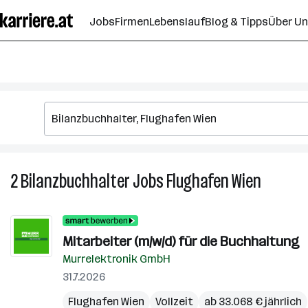
Zum
Jobs
Firmen
Lebenslauf
Blog & Tipps
Über U
Seiteninhalt
springen
2
Bilanzbuchhalter
Jobs
Flughafen Wien
2
Bilanzbu
Jobs
in
Mitarbeiter (m/w/d) für die Buchhaltung
Flughafe
Murrelektronik GmbH
Wien
31.7.2026
Flughafen Wien
Vollzeit
ab 33.068 € jährlich