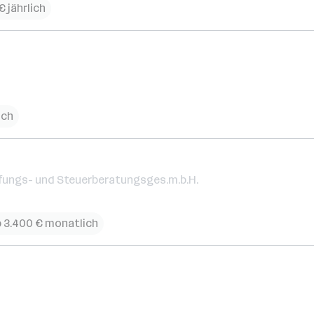
€ jährlich
ich
fungs- und Steuerberatungsges.m.b.H.
 3.400 € monatlich