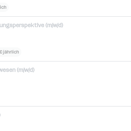
ich
lungsperspektive (m/w/d)
€ jährlich
wesen (m/w/d)
)