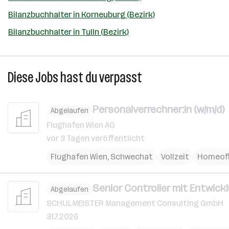
Bilanzbuchhalter in Korneuburg (Bezirk)
Bilanzbuchhalter in Tulln (Bezirk)
Diese Jobs hast du verpasst
Personalverrechner:in (w/m/d)
Abgelaufen
Flughafen Wien AG
vor 3 Tagen veröffentlicht
Flughafen Wien
,
Schwechat
Vollzeit
Homeoff
Senior Controller mit Entwick
Abgelaufen
SCHULMEISTER Management Consulting GmbH
31.7.2026