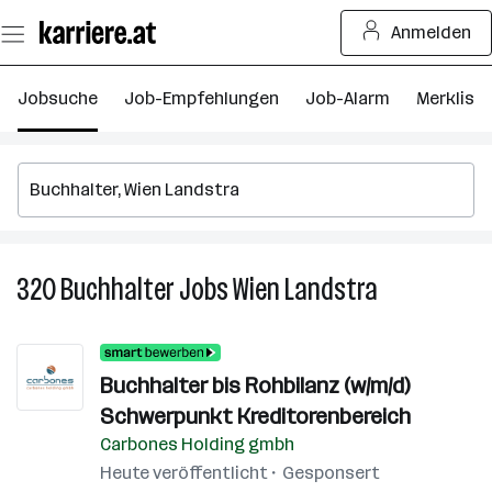
Zum
Anmelden
Seiteninhalt
springen
Jobsuche
Job-Empfehlungen
Job-Alarm
Merkliste
320
Buchhalter
Jobs
Wien Landstra
320
Buchhalter
Jobs
in
Buchhalter bis Rohbilanz (w/m/d)
Wien
Schwerpunkt Kreditorenbereich
Landstra
Carbones Holding gmbh
Heute veröffentlicht
Gesponsert