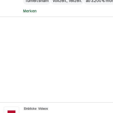
Tumeltsham
Vollzeit, Teilzeit
ab 3.200 € mo
Merken
Einblicke
Videos