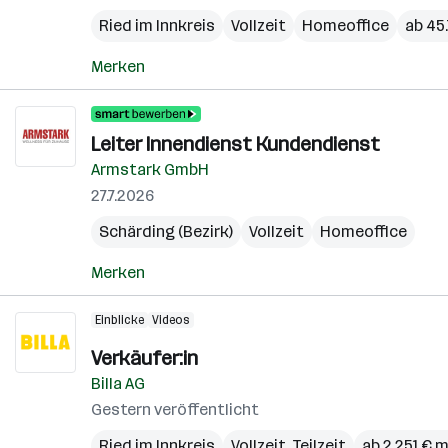
Ried im Innkreis
Vollzeit
Homeoffice
ab 45.
Merken
Leiter Innendienst Kundendienst
Armstark GmbH
27.7.2026
Schärding (Bezirk)
Vollzeit
Homeoffice
Merken
Einblicke
Videos
Verkäufer:in
Billa AG
Gestern veröffentlicht
Ried im Innkreis
Vollzeit, Teilzeit
ab 2.251 € 