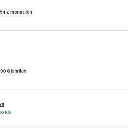
954 € monatlich
00 € jährlich
d)
Co KG