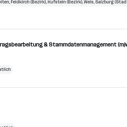
ölten
,
Feldkirch (Bezirk)
,
Kufstein (Bezirk)
,
Wels
,
Salzburg (Stad
uftragsbearbeitung & Stammdatenmanagement (m/w
tlich