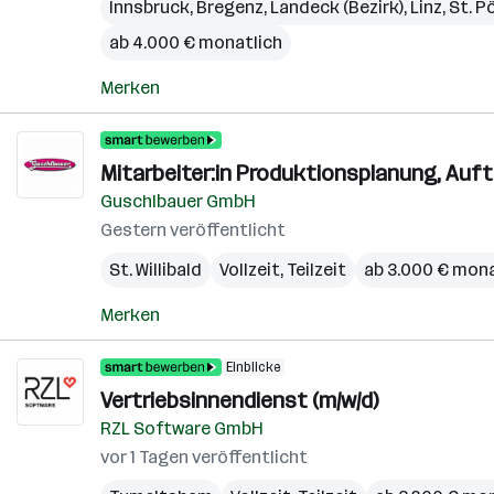
Innsbruck
,
Bregenz
,
Landeck (Bezirk)
,
Linz
,
St. P
ab 4.000 € monatlich
Merken
Mitarbeiter:in Produktionsplanung, A
Guschlbauer GmbH
Gestern veröffentlicht
St. Willibald
Vollzeit, Teilzeit
ab 3.000 € mona
Merken
Einblicke
Vertriebsinnendienst (m/w/d)
RZL Software GmbH
vor 1 Tagen veröffentlicht