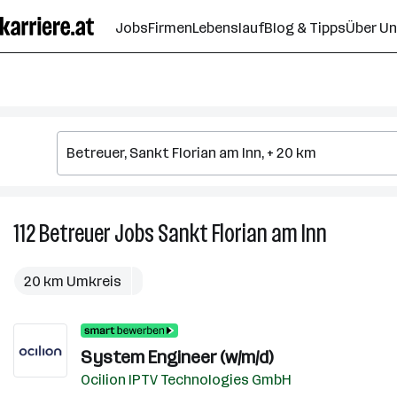
Zum
Jobs
Firmen
Lebenslauf
Blog & Tipps
Über U
Seiteninhalt
springen
112
Betreuer
Jobs
Sankt Florian am Inn
112
Betreuer
Jobs
20 km Umkreis
in
Sankt
Florian
System Engineer (w/m/d)
am
Inn
Ocilion IPTV Technologies GmbH