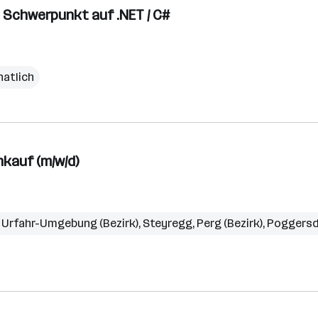
 Schwerpunkt auf .NET / C#
natlich
kauf (m/w/d)
,
Urfahr-Umgebung (Bezirk)
,
Steyregg
,
Perg (Bezirk)
,
Poggersd