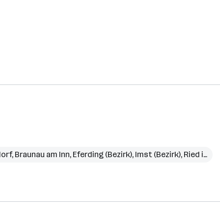
orf
,
Braunau am Inn
,
Eferding (Bezirk)
,
Imst (Bezirk)
,
Ried im Innkreis