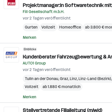
Projektmanager:in Softwaretechnik mit
Fill Gesellschaft m.b.H.
vor 2 Tagen veröffentlicht
Gurten
Vollzeit
Homeoffice
ab 3.800 € mo
Merken
Einblicke
Kundenberater Fahrzeugbewertung & An
AUTO1 Group
vor 2 Tagen veröffentlicht
Tulln an der Donau
,
Graz
,
Linz
,
Linz-Land (Bezirk)
Vollzeit
ab 1.880 € monatlich
Merken
Stellvertretende Filialleitung (m/w/d)