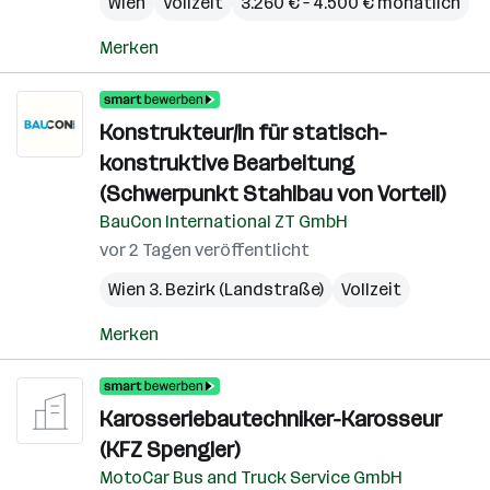
Wien
Vollzeit
3.260 € – 4.500 € monatlich
Merken
Konstrukteur/in für statisch-
konstruktive Bearbeitung
(Schwerpunkt Stahlbau von Vorteil)
BauCon International ZT GmbH
vor 2 Tagen veröffentlicht
Wien 3. Bezirk (Landstraße)
Vollzeit
Merken
Karosseriebautechniker-Karosseur
(KFZ Spengler)
MotoCar Bus and Truck Service GmbH