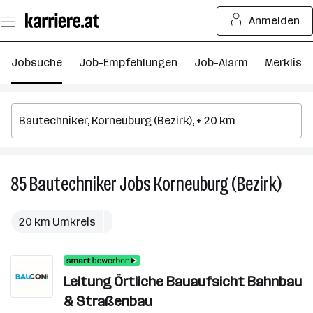
Zum
Anmelden
Seiteninhalt
springen
Jobsuche
Job-Empfehlungen
Job-Alarm
Merkliste
85
Bautechniker
Jobs
Korneuburg (Bezirk)
85
Baute
Jobs
20 km Umkreis
in
Korne
(Bezir
Leitung Örtliche Bauaufsicht Bahnbau
& Straßenbau