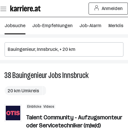
Zum
Anmelden
Seiteninhalt
springen
Jobsuche
Job-Empfehlungen
Job-Alarm
Merkliste
38
Bauingenieur
Jobs
Innsbruck
38
Bauingenieur
Jobs
20 km Umkreis
in
Innsbruck
Einblicke
Videos
Talent Community - Aufzugsmonteur
oder Servicetechniker (m/w/d)