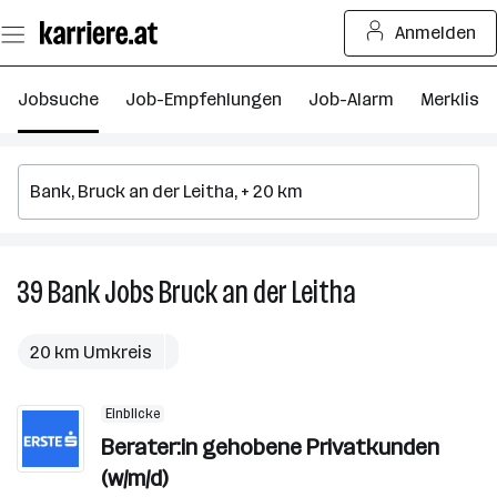
Zum
Anmelden
Seiteninhalt
springen
Jobsuche
Job-Empfehlungen
Job-Alarm
Merkliste
39
Bank
Jobs
Bruck an der Leitha
39
Bank
Jobs
20 km Umkreis
in
Bruck
Einblicke
an
Berater:in gehobene Privatkunden
der
Leitha
(w/m/d)