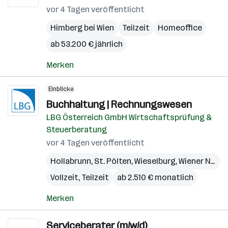
vor 4 Tagen veröffentlicht
Himberg bei Wien
Teilzeit
Homeoffice
ab 53.200 € jährlich
Merken
Einblicke
Buchhaltung | Rechnungswesen
LBG Österreich GmbH Wirtschaftsprüfung &
Steuerberatung
vor 4 Tagen veröffentlicht
Hollabrunn
,
St. Pölten
,
Wieselburg
,
Wiener Neustadt
Vollzeit, Teilzeit
ab 2.510 € monatlich
Merken
Serviceberater (m/w/d)