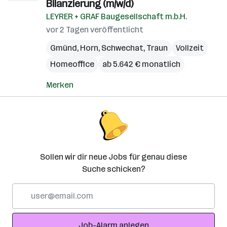
Bilanzierung (m/w/d)
LEYRER + GRAF Baugesellschaft m.b.H.
vor 2 Tagen veröffentlicht
Gmünd
,
Horn
,
Schwechat
,
Traun
Vollzeit
Homeoffice
ab 5.642 € monatlich
Merken
Sollen wir dir neue Jobs für genau diese
Suche schicken?
E-
Mail-
Adresse
Job-Alarm anlegen