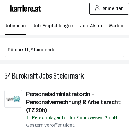
Zum
Anmelden
Seiteninhalt
springen
Jobsuche
Job-Empfehlungen
Job-Alarm
Merkliste
54
Bürokraft
Jobs
Steiermark
54
Bürokraft
Jobs
Personaladministrator:in –
in
Personalverrechnung & Arbeitsrecht
Steiermark
(TZ 20h)
f - Personalagentur für Finanzwesen GmbH
Gestern veröffentlicht