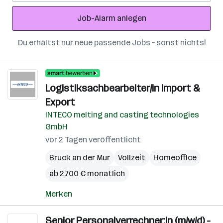
Adresse
Job-Alarm anlegen
Du erhältst nur neue passende Jobs – sonst nichts!
Logistiksachbearbeiter/in Import &
Export
INTECO melting and casting technologies
GmbH
vor 2 Tagen veröffentlicht
Bruck an der Mur
Vollzeit
Homeoffice
ab 2.700 € monatlich
Merken
Senior Personalverrechner:in (m/w/d) -