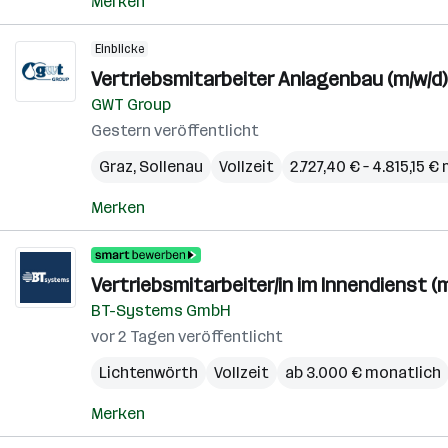
Merken
Einblicke
Vertriebsmitarbeiter Anlagenbau (m/w/d)
GWT Group
Gestern veröffentlicht
Graz
,
Sollenau
Vollzeit
2.727,40 € – 4.815,15 
Merken
Vertriebsmitarbeiter/in im Innendienst (m
BT-Systems GmbH
vor 2 Tagen veröffentlicht
Lichtenwörth
Vollzeit
ab 3.000 € monatlich
Merken