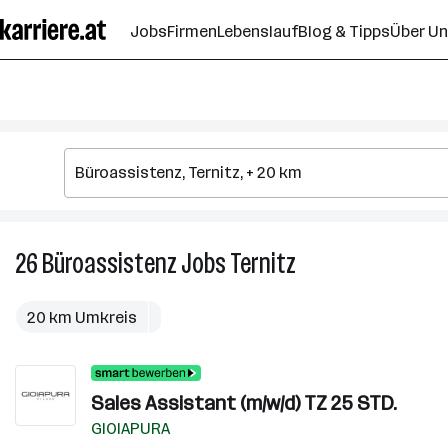
Zum
Jobs
Firmen
Lebenslauf
Blog & Tipps
Über U
Seiteninhalt
springen
26
Büroassistenz
Jobs
Ternitz
26
Büroassistenz
Jobs
20 km Umkreis
in
Ternitz
Sales Assistant (m/w/d) TZ 25 STD.
GIOIAPURA