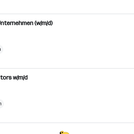
 Unternehmen (w/m/d)
h
ktors w/m/d
h