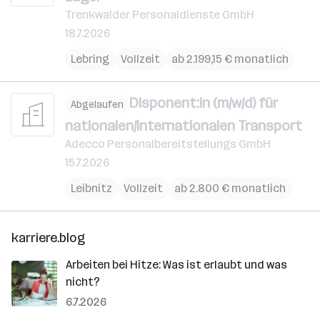
Trenkwalder Personaldienste GmbH
18.7.2026
Lebring
Vollzeit
ab 2.199,15 € monatlich
Disponent:in (m/w/d) für
Abgelaufen
nationalen/internationalen Transport
Adecco Personalbereitstellungs GmbH
15.7.2026
Leibnitz
Vollzeit
ab 2.800 € monatlich
karriere.blog
Arbeiten bei Hitze: Was ist erlaubt und was
nicht?
6.7.2026