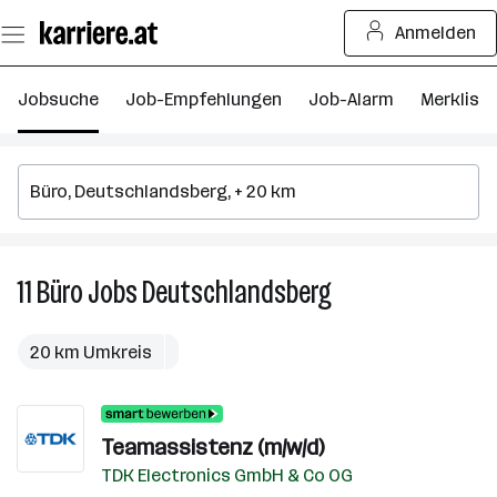
Zum
Anmelden
Seiteninhalt
springen
Jobsuche
Job-Empfehlungen
Job-Alarm
Merkliste
11
Büro
Jobs
Deutschlandsberg
11
Büro
Jobs
20 km Umkreis
in
Deutschlandsberg
Teamassistenz (m/w/d)
TDK Electronics GmbH & Co OG