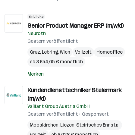
Einblicke
Senior Product Manager ERP (m/w/d)
Neuroth
Gestern veröffentlicht
Graz
,
Lebring
,
Wien
Vollzeit
Homeoffice
ab 3.654,05 € monatlich
Merken
Kundendiensttechniker Steiermark
(m/w/d)
Vaillant Group Austria GmbH
Gestern veröffentlicht
Gesponsert
Mooskirchen
,
Liezen
,
Steirisches Ennstal
Vollzeit
ab 3.028 € monatlich