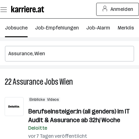
Zum
Anmelden
Seiteninhalt
springen
Jobsuche
Job-Empfehlungen
Job-Alarm
Merkliste
22
Assurance
Jobs
Wien
22
Assurance
Jobs
Einblicke
Videos
in
Wien
Berufseinsteiger:in (all genders) im IT
Audit & Assurance ab 32h/ Woche
Deloitte
vor 7 Tagen veröffentlicht