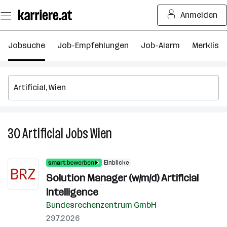
Zum
Anmelden
Seiteninhalt
springen
Jobsuche
Job-Empfehlungen
Job-Alarm
Merkliste
30
Artificial
Jobs
Wien
30
Artificial
Jobs
Einblicke
in
Solution Manager (w/m/d) Artificial
Wien
Intelligence
Bundesrechenzentrum GmbH
29.7.2026