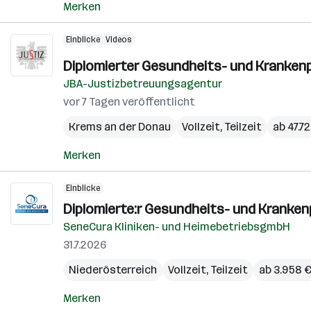
Merken
Einblicke
Videos
Diplomierter Gesundheits- und Krankenp
JBA-Justizbetreuungsagentur
vor 7 Tagen veröffentlicht
Krems an der Donau
Vollzeit, Teilzeit
ab 47.72
Merken
Einblicke
Diplomierte:r Gesundheits- und Krankenp
SeneCura Kliniken- und HeimebetriebsgmbH
31.7.2026
Niederösterreich
Vollzeit, Teilzeit
ab 3.958 
Merken