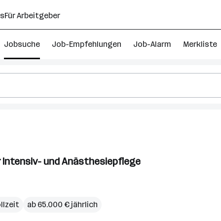
ns
Für Arbeitgeber
Jobsuche
Job-Empfehlungen
Job-Alarm
Merkliste
hesiepflege
r Intensiv- und Anästhesiepflege
rösterreich
llzeit
ab 65.000 € jährlich