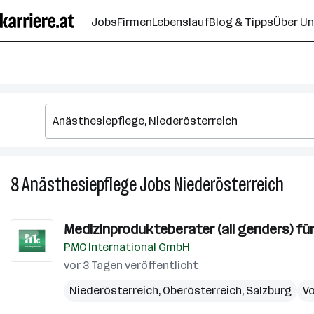
Zum
Jobs
Firmen
Lebenslauf
Blog & Tipps
Über U
Seiteninhalt
springen
8
Anästhesiepflege
Jobs
Niederösterreich
8
Anäst
Jobs
Medizinprodukteberater (all genders) fü
in
PMC International GmbH
Niede
vor 3 Tagen veröffentlicht
Niederösterreich
,
Oberösterreich
,
Salzburg
Vo