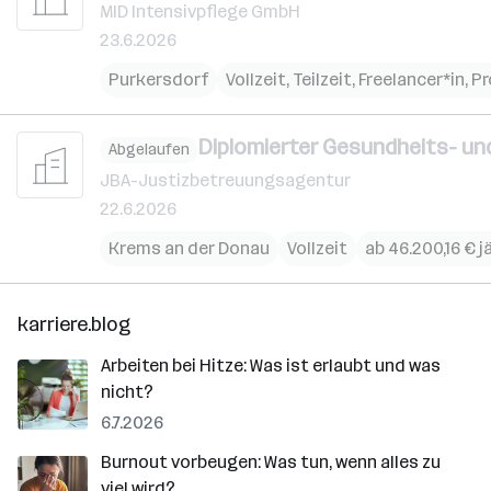
MID Intensivpflege GmbH
23.6.2026
Purkersdorf
Vollzeit, Teilzeit, Freelancer*in, 
Diplomierter Gesundheits- und
Abgelaufen
JBA-Justizbetreuungsagentur
22.6.2026
Krems an der Donau
Vollzeit
ab 46.200,16 € j
karriere.blog
Arbeiten bei Hitze: Was ist erlaubt und was
nicht?
6.7.2026
Burnout vorbeugen: Was tun, wenn alles zu
viel wird?