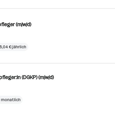
fleger (m/w/d)
5,04 € jährlich
fleger:in (DGKP) (m/w/d)
€ monatlich