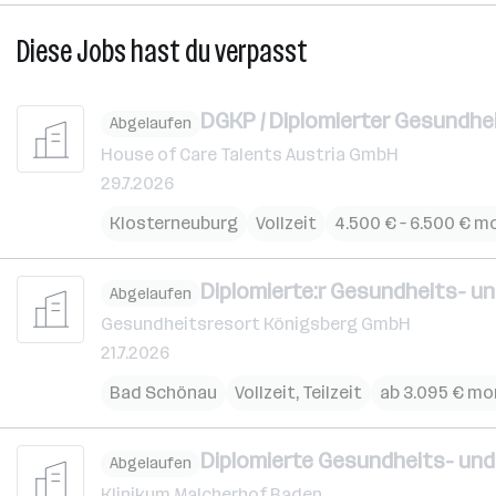
Diese Jobs hast du verpasst
DGKP / Diplomierter Gesundhei
Abgelaufen
House of Care Talents Austria GmbH
29.7.2026
Klosterneuburg
Vollzeit
4.500 € – 6.500 € m
Diplomierte:r Gesundheits- un
Abgelaufen
Gesundheitsresort Königsberg GmbH
21.7.2026
Bad Schönau
Vollzeit, Teilzeit
ab 3.095 € mo
Diplomierte Gesundheits- und 
Abgelaufen
Klinikum Malcherhof Baden