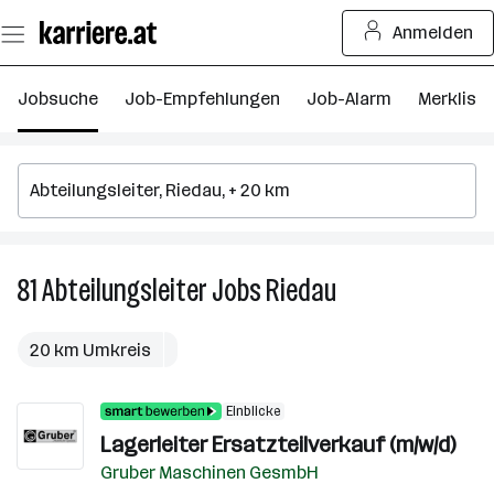
Zum
Anmelden
Seiteninhalt
springen
Jobsuche
Job-Empfehlungen
Job-Alarm
Merkliste
81
Abteilungsleiter
Jobs
Riedau
81
Abteilungsleiter
Jobs
20 km Umkreis
in
Riedau
Einblicke
Lagerleiter Ersatzteilverkauf (m/w/d)
Gruber Maschinen GesmbH