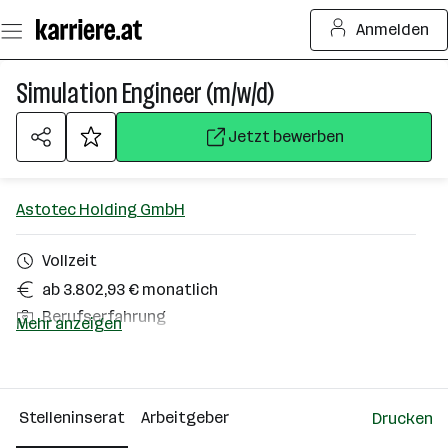
Zum
Anmelden
Seiteninhalt
springen
Simulation Engineer (m/w/d)
Jetzt bewerben
Astotec Holding GmbH
Vollzeit
ab 3.802,93 € monatlich
Berufserfahrung
Mehr anzeigen
Homeoffice möglich
Hirtenberg
Stelleninserat
Arbeitgeber
Drucken
Über das Unternehmen