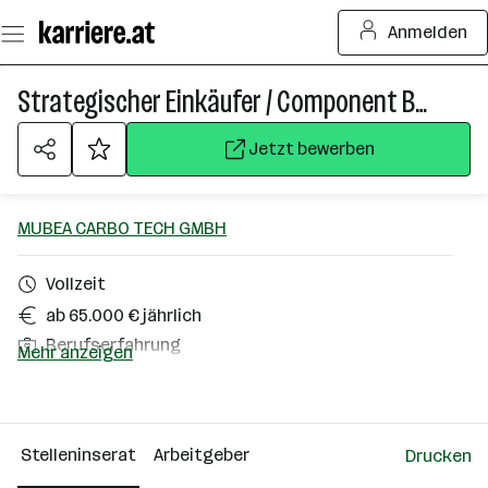
Zum
Anmelden
Seiteninhalt
springen
Strategischer Einkäufer / Component Buyer (m/w/d)
Jetzt bewerben
MUBEA CARBO TECH GMBH
Vollzeit
ab 65.000 € jährlich
Berufserfahrung
Mehr anzeigen
Salzburg (Stadt)
Über das Unternehmen
Stelleninserat
Arbeitgeber
Drucken
101 - 500 Mitarbeiter*innen