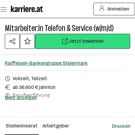
Zum
Anmelden
Seiteninhalt
springen
Mitarbeiter:in Telefon & Service (w/m/d)
Jetzt bewerben
Raiffeisen-Bankengruppe Steiermark
Vollzeit, Teilzeit
ab 36.600 € jährlich
Berufserfahrung
Mehr anzeigen
Lieboch
Über das Unternehmen
Stelleninserat
Arbeitgeber
Drucken
2501 - 10000 Mitarbeiter*innen