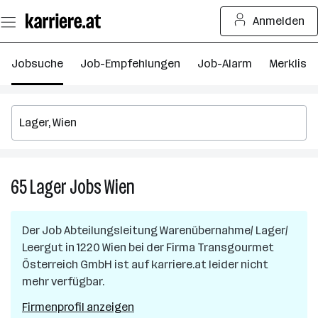
Zum
Anmelden
Seiteninhalt
springen
Jobsuche
Job-Empfehlungen
Job-Alarm
Merkliste
65
Lager
Jobs
Wien
65
Lager
Jobs
Der Job
Abteilungsleitung Warenübernahme/ Lager/
in
Leergut
in
1220 Wien
bei der Firma
Transgourmet
Wien
Österreich GmbH
ist auf karriere.at leider nicht
mehr verfügbar.
Firmenprofil anzeigen