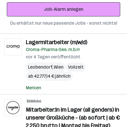
Adresse
Job-Alarm anlegen
Du erhältst nur neue passende Jobs – sonst nichts!
Lagermitarbeiter (m/w/d)
Croma-Pharma Ges. m.b.H
vor 4 Tagen veröffentlicht
Leobendorf
,
Wien
Vollzeit
ab 42.777,14 € jährlich
Merken
Einblicke
Mitarbeiter:in im Lager (all genders) in
unserer Großküche - (ab sofort | ab €
2.250 brutto | Montag bis Freitag)