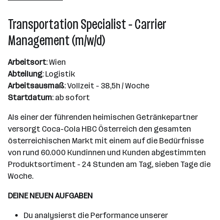
501 - 2500 Mitarbeiter*innen
Transportation Specialist - Carrier
Wien
Management (m/w/d)
Arbeitsort
: Wien
Abteilung
: Logistik
Arbeitsausmaß
: Vollzeit - 38,5h / Woche
Startdatum
: ab sofort
Als einer der führenden heimischen Getränkepartner
versorgt Coca-Cola HBC Österreich den gesamten
österreichischen Markt mit einem auf die Bedürfnisse
von rund 60.000 Kundinnen und Kunden abgestimmten
Produktsortiment - 24 Stunden am Tag, sieben Tage die
Woche.
DEINE NEUEN AUFGABEN
Du analysierst die Performance unserer