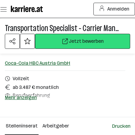
Zum
Anmelden
Seiteninhalt
springen
Transportation Specialist - Carrier Management (m/w/d)
Jetzt bewerben
Coca-Cola HBC Austria GmbH
Vollzeit
ab 3.487 € monatlich
Berufserfahrung
Mehr anzeigen
Homeoffice möglich
Wien
Stelleninserat
Arbeitgeber
Drucken
Über das Unternehmen