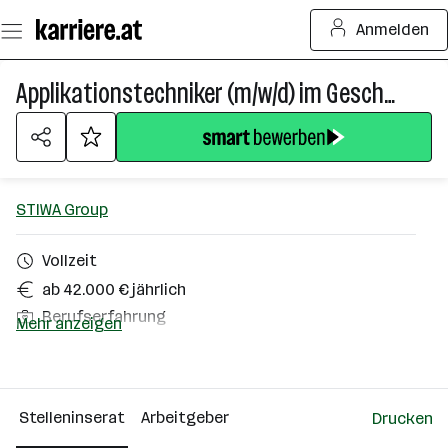
Zum
Anmelden
Seiteninhalt
springen
Applikationstechniker (m/w/d) im Geschäftsbereich Gebäudeautomation/Building Solutions
STIWA Group
Vollzeit
ab 42.000 € jährlich
Berufserfahrung
Mehr anzeigen
Hagenberg, Attnang-Puchheim
Über das Unternehmen
Stelleninserat
Arbeitgeber
Drucken
501 - 2500 Mitarbeiter*innen