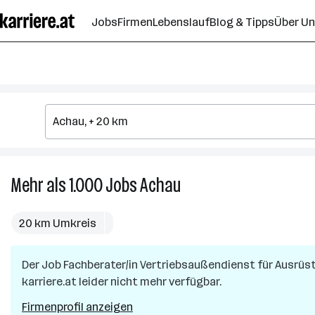
Zum
Jobs
Firmen
Lebenslauf
Blog & Tipps
Über U
Seiteninhalt
springen
Mehr als 1.000
Jobs
Achau
Mehr
als
1.000
20 km Umkreis
Jobs
in
Der Job
Fachberater/in Vertriebsaußendienst für Ausrüs
Achau
karriere.at leider nicht mehr verfügbar.
Firmenprofil anzeigen