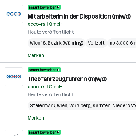
MitarbeiterIn in der Disposition (m/w/d)
ecco-rail GmbH
Heute veröffentlicht
Wien 18. Bezirk (Währing)
Vollzeit
ab 3.000 € 
Merken
TriebfahrzeugführerIn (m/w/d)
ecco-rail GmbH
Heute veröffentlicht
Steiermark
,
Wien
,
Voralberg
,
Kärnten
,
Niederöst
Merken