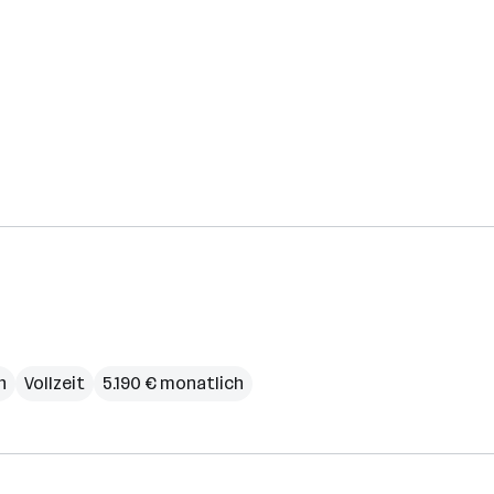
h
Vollzeit
5.190 € monatlich