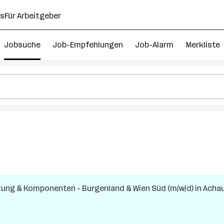
ns
Für Arbeitgeber
Jobsuche
Job-Empfehlungen
Job-Alarm
Merkliste
tung & Komponenten - Burgenland & Wien Süd (m/w/d)
in
Acha