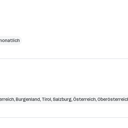
monatlich
erreich
,
Burgenland
,
Tirol
,
Salzburg
,
Österreich
,
Oberösterreic