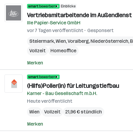
Einblicke
Vertriebsmitarbeitende im Außendienst 
Ille Papier-Service GmbH
vor 7 Tagen veröffentlicht
Gesponsert
Steiermark
,
Wien
,
Voralberg
,
Niederösterreich
,
B
Vollzeit
Homeoffice
Merken
(Hilfs)Polier(in) für Leitungstiefbau
Karner - Bau Gesellschaft m.b.H.
Heute veröffentlicht
Wien
Vollzeit
21,96 € stündlich
Merken