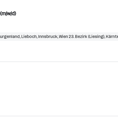
(m/w/d)
urgenland
,
Lieboch
,
Innsbruck
,
Wien 23. Bezirk (Liesing)
,
Kärnt