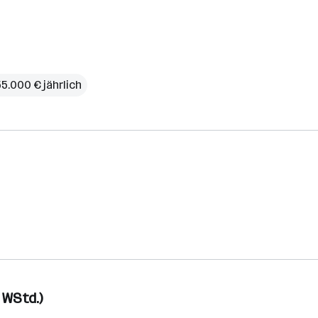
55.000 € jährlich
0 WStd.)