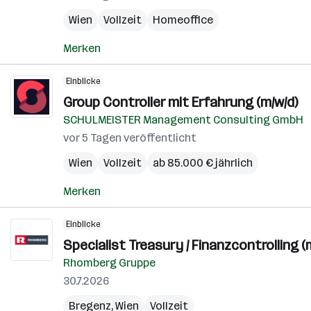
Wien
Vollzeit
Homeoffice
Merken
Einblicke
Group Controller mit Erfahrung (m/w/d)
SCHULMEISTER Management Consulting GmbH
vor 5 Tagen veröffentlicht
Wien
Vollzeit
ab 85.000 € jährlich
Merken
Einblicke
Specialist Treasury / Finanzcontrolling (
Rhomberg Gruppe
30.7.2026
Bregenz
,
Wien
Vollzeit