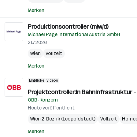
Merken
Produktionscontroller (m/w/d)
Michael Page International Austria GmbH
21.7.2026
Wien
Vollzeit
Merken
Einblicke
Videos
Projektcontroller:in Bahninfrastruktur –
ÖBB-Konzern
Heute veröffentlicht
Wien 2. Bezirk (Leopoldstadt)
Vollzeit
Homeo
Merken