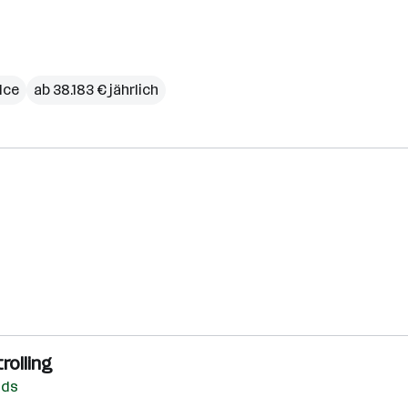
ice
ab 38.183 € jährlich
rolling
nds