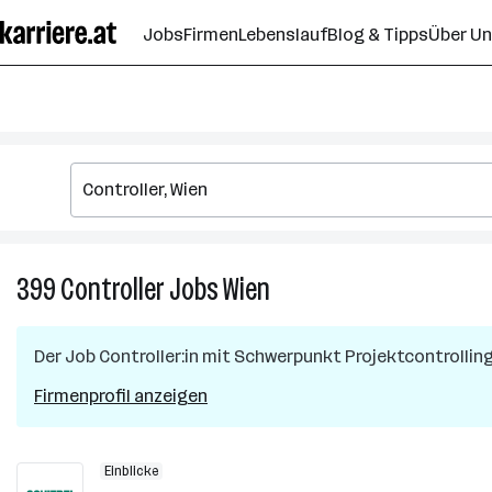
Zum
Jobs
Firmen
Lebenslauf
Blog & Tipps
Über U
Seiteninhalt
springen
399
Controller
Jobs
Wien
399
Controller
Jobs
Der Job
Controller:in mit Schwerpunkt Projektcontrollin
in
Wien
Firmenprofil anzeigen
Einblicke