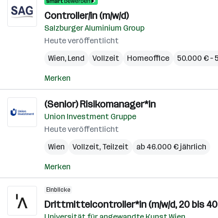
Controller/in (m/w/d)
Salzburger Aluminium Group
Heute veröffentlicht
Wien
,
Lend
Vollzeit
Homeoffice
50.000 € – 
Merken
(Senior) Risikomanager*in
Union Investment Gruppe
Heute veröffentlicht
Wien
Vollzeit, Teilzeit
ab 46.000 € jährlich
Merken
Einblicke
Drittmittelcontroller*in (m/w/d, 20 bis 4
Universität für angewandte Kunst Wien