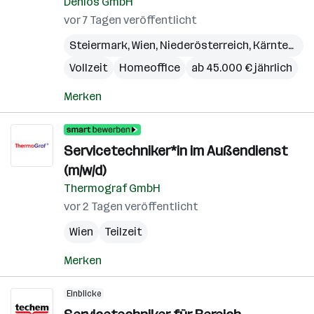
Denios GmbH
vor 7 Tagen veröffentlicht
Steiermark
,
Wien
,
Niederösterreich
,
Kärnten
,
Bu
Vollzeit
Homeoffice
ab 45.000 € jährlich
Merken
Servicetechniker*in im Außendienst
(m/w/d)
Thermograf GmbH
vor 2 Tagen veröffentlicht
Wien
Teilzeit
Merken
Einblicke