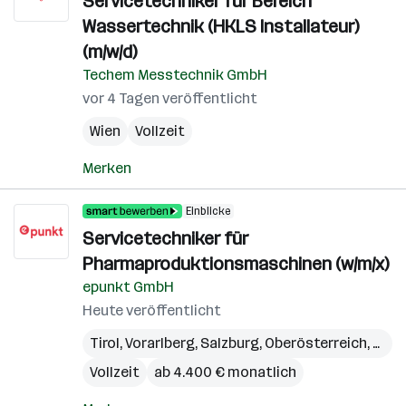
Servicetechniker für Bereich
Wassertechnik (HKLS Installateur)
(m/w/d)
Techem Messtechnik GmbH
vor 4 Tagen veröffentlicht
Wien
Vollzeit
Merken
Einblicke
Servicetechniker für
Pharmaproduktionsmaschinen (w/m/x)
epunkt GmbH
Heute veröffentlicht
Tirol
,
Vorarlberg
,
Salzburg
,
Oberösterreich
,
Kärn
Vollzeit
ab 4.400 € monatlich