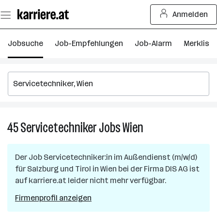
Zum
Anmelden
Seiteninhalt
springen
Jobsuche
Job-Empfehlungen
Job-Alarm
Merkliste
45
Servicetechniker
Jobs
Wien
45
Servicetechniker
Jobs
Der Job
Servicetechniker:in im Außendienst (m/w/d)
in
für Salzburg und Tirol
in
Wien
bei der Firma
DIS AG
ist
Wien
auf karriere.at leider nicht mehr verfügbar.
Firmenprofil anzeigen