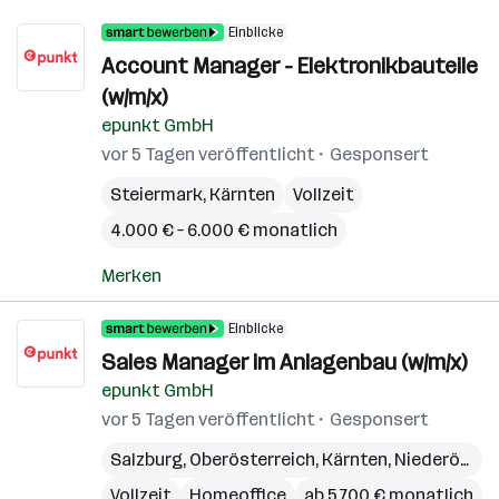
Einblicke
Account Manager - Elektronikbauteile
(w/m/x)
epunkt GmbH
vor 5 Tagen veröffentlicht
Gesponsert
Steiermark
,
Kärnten
Vollzeit
4.000 € – 6.000 € monatlich
Merken
Einblicke
Sales Manager im Anlagenbau (w/m/x)
epunkt GmbH
vor 5 Tagen veröffentlicht
Gesponsert
Salzburg
,
Oberösterreich
,
Kärnten
,
Niederösterreich
Vollzeit
Homeoffice
ab 5.700 € monatlich