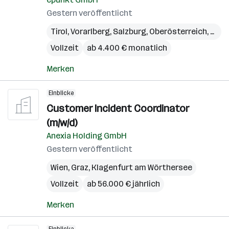
Gestern veröffentlicht
Tirol
,
Vorarlberg
,
Salzburg
,
Oberösterreich
,
Kärn
Vollzeit
ab 4.400 € monatlich
Merken
Einblicke
Customer Incident Coordinator
(m/w/d)
Anexia Holding GmbH
Gestern veröffentlicht
Wien
,
Graz
,
Klagenfurt am Wörthersee
Vollzeit
ab 56.000 € jährlich
Merken