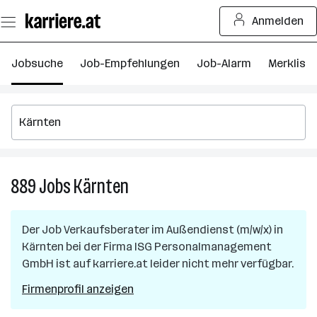
Zum
Anmelden
Seiteninhalt
springen
Jobsuche
Job-Empfehlungen
Job-Alarm
Merkliste
889
Jobs
Kärnten
889
Jobs
in
Der Job
Verkaufsberater im Außendienst (m/w/x)
in
Kärnten
Kärnten
bei der Firma
ISG Personalmanagement
GmbH
ist auf karriere.at leider nicht mehr verfügbar.
Firmenprofil anzeigen