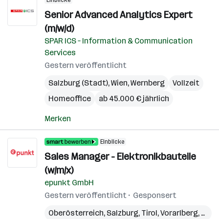
Einblicke
Senior Advanced Analytics Expert
(m/w/d)
SPAR ICS – Information & Communication
Services
Gestern veröffentlicht
Salzburg (Stadt)
,
Wien
,
Wernberg
Vollzeit
Homeoffice
ab 45.000 € jährlich
Merken
Einblicke
Sales Manager - Elektronikbauteile
(w/m/x)
epunkt GmbH
Gestern veröffentlicht
Gesponsert
Oberösterreich
,
Salzburg
,
Tirol
,
Vorarlberg
,
Stei