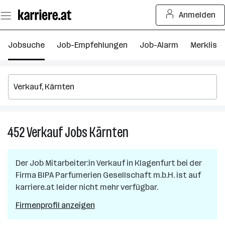
Zum
Anmelden
Seiteninhalt
springen
Jobsuche
Job-Empfehlungen
Job-Alarm
Merkliste
452
Verkauf
Jobs
Kärnten
452
Verkauf
Jobs
Der Job
Mitarbeiter:in Verkauf
in
Klagenfurt
bei der
in
Firma
BIPA Parfumerien Gesellschaft m.b.H.
ist auf
Kärnten
karriere.at leider nicht mehr verfügbar.
Firmenprofil anzeigen