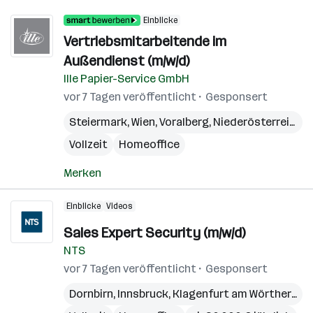
Einblicke
Vertriebsmitarbeitende im
Außendienst (m/w/d)
Ille Papier-Service GmbH
vor 7 Tagen veröffentlicht
Gesponsert
Steiermark
,
Wien
,
Voralberg
,
Niederösterreich
,
B
Vollzeit
Homeoffice
Merken
Einblicke
Videos
Sales Expert Security (m/w/d)
NTS
vor 7 Tagen veröffentlicht
Gesponsert
Dornbirn
,
Innsbruck
,
Klagenfurt am Wörthersee