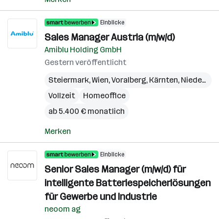
Einblicke
Sales Manager Austria (m/w/d)
Amiblu Holding GmbH
Gestern veröffentlicht
Steiermark
,
Wien
,
Voralberg
,
Kärnten
,
Niederösterreich
Vollzeit
Homeoffice
ab 5.400 € monatlich
Merken
Einblicke
Senior Sales Manager (m/w/d) für
intelligente Batteriespeicherlösungen
für Gewerbe und Industrie
neoom ag