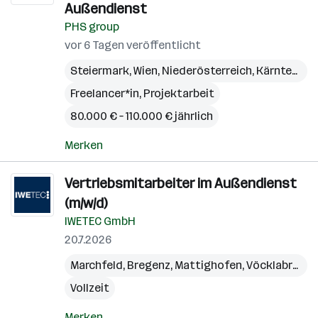
Außendienst
PHS group
vor 6 Tagen veröffentlicht
Steiermark
,
Wien
,
Niederösterreich
,
Kärnten
,
Bu
Freelancer*in, Projektarbeit
80.000 € – 110.000 € jährlich
Merken
Vertriebsmitarbeiter im Außendienst
(m/w/d)
IWETEC GmbH
20.7.2026
Marchfeld
,
Bregenz
,
Mattighofen
,
Vöcklabruck
,
Vollzeit
Merken