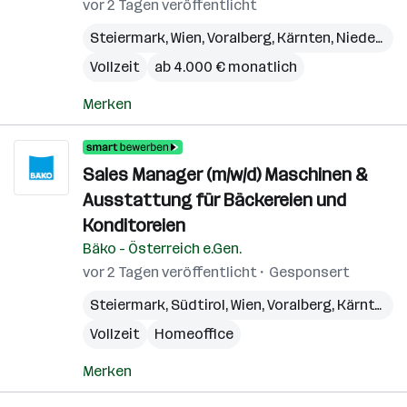
vor 2 Tagen veröffentlicht
Steiermark
,
Wien
,
Voralberg
,
Kärnten
,
Niederösterreich
Vollzeit
ab 4.000 € monatlich
Merken
Sales Manager (m/w/d) Maschinen &
Ausstattung für Bäckereien und
Konditoreien
Bäko - Österreich e.Gen.
vor 2 Tagen veröffentlicht
Gesponsert
Steiermark
,
Südtirol
,
Wien
,
Voralberg
,
Kärnten
,
N
Vollzeit
Homeoffice
Merken