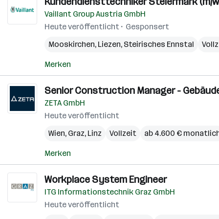
Kundendiensttechniker Steiermark (m/w
Vaillant Group Austria GmbH
Heute veröffentlicht
Gesponsert
Mooskirchen
,
Liezen
,
Steirisches Ennstal
Vollz
Merken
Senior Construction Manager - Gebäude
ZETA GmbH
Heute veröffentlicht
Wien
,
Graz
,
Linz
Vollzeit
ab 4.600 € monatlic
Merken
Workplace System Engineer
ITG Informationstechnik Graz GmbH
Heute veröffentlicht