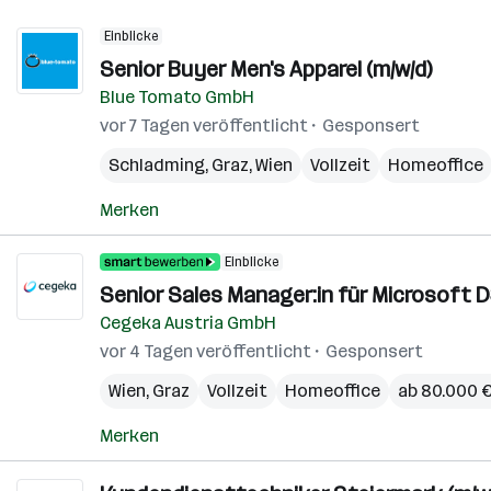
Einblicke
Senior Buyer Men's Apparel (m/w/d)
Blue Tomato GmbH
vor 7 Tagen veröffentlicht
Gesponsert
Schladming
,
Graz
,
Wien
Vollzeit
Homeoffice
Merken
Einblicke
Senior Sales Manager:in für Microsoft D
Cegeka Austria GmbH
vor 4 Tagen veröffentlicht
Gesponsert
Wien
,
Graz
Vollzeit
Homeoffice
ab 80.000 €
Merken