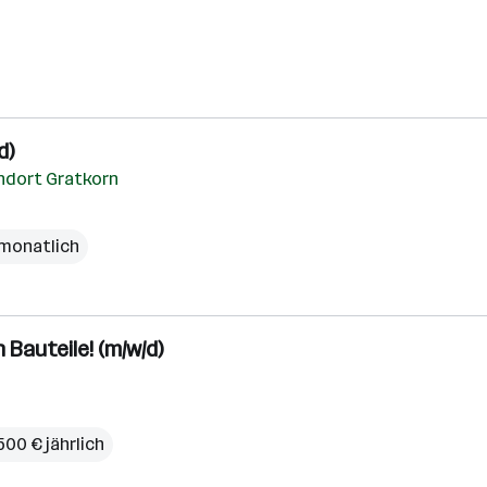
d)
ndort Gratkorn
 monatlich
Bauteile! (m/w/d)
500 € jährlich