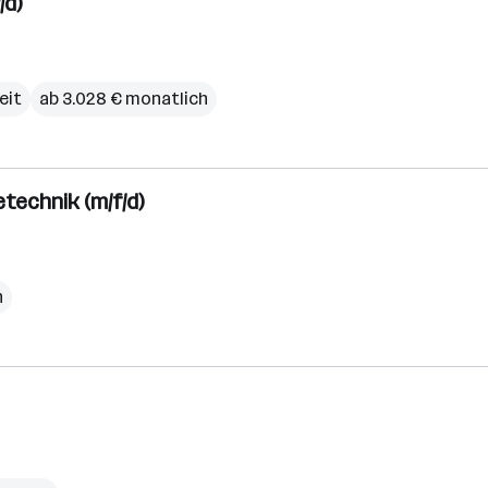
/d)
eit
ab 3.028 € monatlich
technik (m/f/d)
h