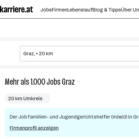
Zum
Jobs
Firmen
Lebenslauf
Blog & Tipps
Über U
Seiteninhalt
springen
Mehr als 1.000
Jobs
Graz
Mehr
als
1.000
20 km Umkreis
Jobs
in
Der Job
Familien- und Jugendgerichtshelfer (m/w/d)
Graz
in
Gr
Firmenprofil anzeigen