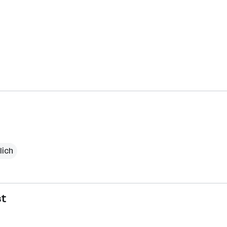
lich
st