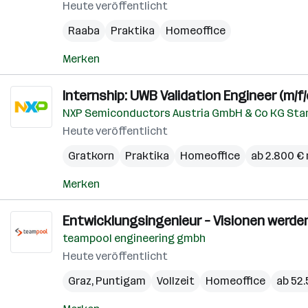
Heute veröffentlicht
Raaba
Praktika
Homeoffice
Merken
Internship: UWB Validation Engineer (m/f/
NXP Semiconductors Austria GmbH & Co KG Sta
Heute veröffentlicht
Gratkorn
Praktika
Homeoffice
ab 2.800 €
Merken
Entwicklungsingenieur – Visionen werden 
teampool engineering gmbh
Heute veröffentlicht
Graz
,
Puntigam
Vollzeit
Homeoffice
ab 52.