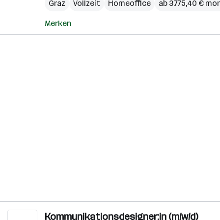
Graz
Vollzeit
Homeoffice
ab 3.775,40 € mo
Merken
Kommunikationsdesigner:in (m/w/d)