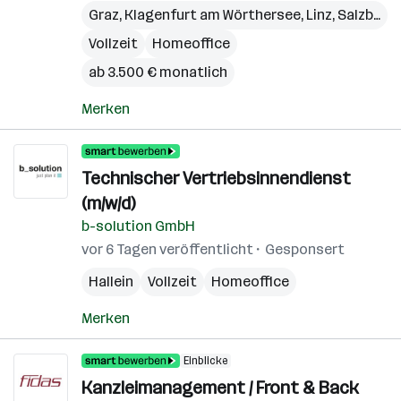
Graz
,
Klagenfurt am Wörthersee
,
Linz
,
Salzburg
,
Vollzeit
Homeoffice
ab 3.500 € monatlich
Merken
Technischer Vertriebsinnendienst
(m/w/d)
b-solution GmbH
vor 6 Tagen veröffentlicht
Gesponsert
Hallein
Vollzeit
Homeoffice
Merken
Einblicke
Kanzleimanagement / Front & Back