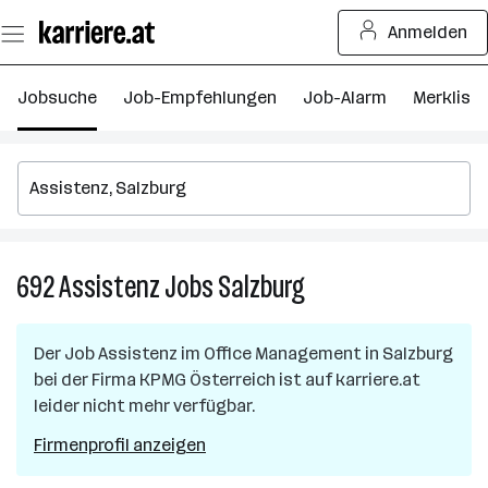
Zum
Anmelden
Seiteninhalt
springen
Jobsuche
Job-Empfehlungen
Job-Alarm
Merkliste
692
Assistenz
Jobs
Salzburg
692
Assistenz
Jobs
Der Job
Assistenz im Office Management
in
Salzburg
in
bei der Firma
KPMG Österreich
ist auf karriere.at
Salzburg
leider nicht mehr verfügbar.
Firmenprofil anzeigen