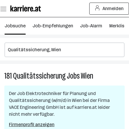
Zum
Anmelden
Seiteninhalt
springen
Jobsuche
Job-Empfehlungen
Job-Alarm
Merkliste
181
Qualitätssicherung
Jobs
Wien
181
Qualitätssicher
Jobs
Der Job
Elektrotechniker für Planung und
in
Qualitätssicherung (w/m/d)
in
Wien
bei der Firma
Wien
VACE Engineering GmbH
ist auf karriere.at leider
nicht mehr verfügbar.
Firmenprofil anzeigen