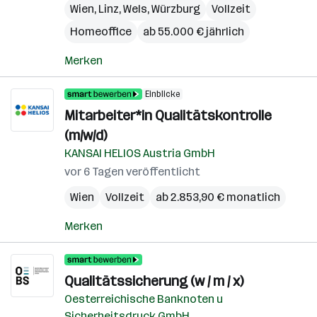
Wien
,
Linz
,
Wels
,
Würzburg
Vollzeit
Homeoffice
ab 55.000 € jährlich
Merken
Einblicke
Mitarbeiter*in Qualitätskontrolle
(m/w/d)
KANSAI HELIOS Austria GmbH
vor 6 Tagen veröffentlicht
Wien
Vollzeit
ab 2.853,90 € monatlich
Merken
Qualitätssicherung (w / m / x)
Oesterreichische Banknoten u
Sicherheitsdruck GmbH