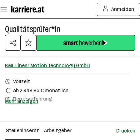
Zum
Anmelden
Seiteninhalt
springen
Qualitätsprüfer*in
KML Linear Motion Technology GmbH
Vollzeit
ab 2.948,85 € monatlich
Berufserfahrung
Mehr anzeigen
Wien
Über das Unternehmen
Stelleninserat
Arbeitgeber
Drucken
101 - 500 Mitarbeiter*innen