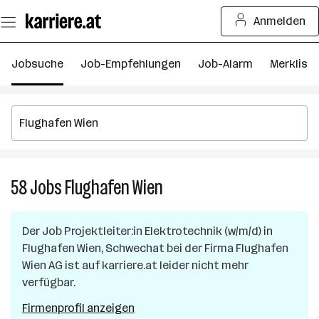
Zum
Anmelden
Seiteninhalt
springen
Jobsuche
Job-Empfehlungen
Job-Alarm
Merkliste
58
Jobs
Flughafen Wien
58
Jobs
in
Der Job
Projektleiter:in Elektrotechnik (w/m/d)
in
Flughafen
Flughafen Wien, Schwechat
bei der Firma
Flughafen
Wien
Wien AG
ist auf karriere.at leider nicht mehr
verfügbar.
Firmenprofil anzeigen