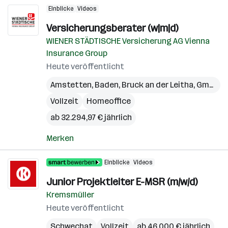
Einblicke
Videos
Versicherungsberater (w|m|d)
WIENER STÄDTISCHE Versicherung AG Vienna
Insurance Group
Heute veröffentlicht
Amstetten
,
Baden
,
Bruck an der Leitha
,
Gmünd
,
Vollzeit
Homeoffice
ab 32.294,97 € jährlich
Merken
Einblicke
Videos
Junior Projektleiter E-MSR (m/w/d)
Kremsmüller
Heute veröffentlicht
Schwechat
Vollzeit
ab 46.000 € jährlich