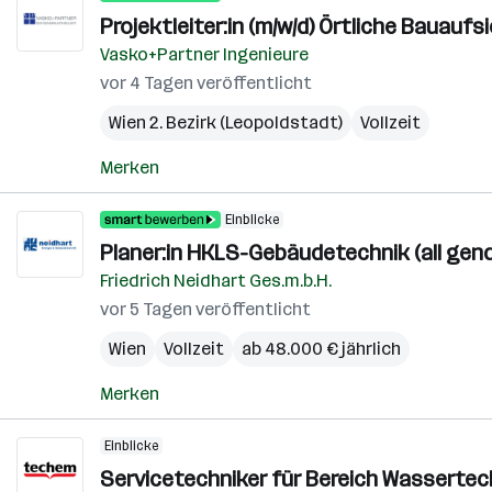
Projektleiter:in (m/w/d) Örtliche Bauauf
Vasko+Partner Ingenieure
vor 4 Tagen veröffentlicht
Wien 2. Bezirk (Leopoldstadt)
Vollzeit
Merken
Einblicke
Planer:in HKLS-Gebäudetechnik (all gen
Friedrich Neidhart Ges.m.b.H.
vor 5 Tagen veröffentlicht
Wien
Vollzeit
ab 48.000 € jährlich
Merken
Einblicke
Servicetechniker für Bereich Wassertech