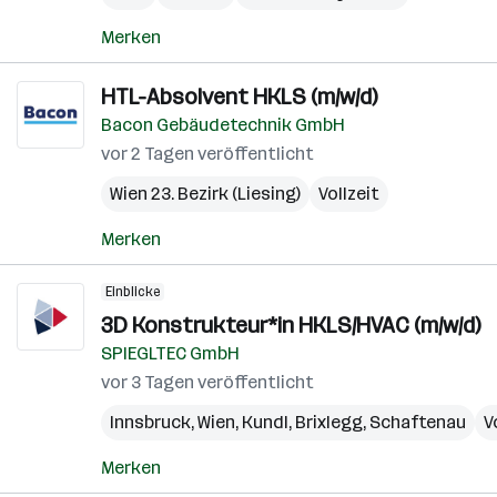
Merken
HTL-Absolvent HKLS (m/w/d)
Bacon Gebäudetechnik GmbH
vor 2 Tagen veröffentlicht
Wien 23. Bezirk (Liesing)
Vollzeit
Merken
Einblicke
3D Konstrukteur*in HKLS/HVAC (m/w/d)
SPIEGLTEC GmbH
vor 3 Tagen veröffentlicht
Innsbruck
,
Wien
,
Kundl
,
Brixlegg
,
Schaftenau
V
Merken