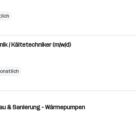
lich
ik / Kältetechniker (m/w/d)
monatlich
nbau & Sanierung – Wärmepumpen