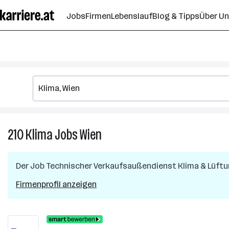
Zum
Jobs
Firmen
Lebenslauf
Blog & Tipps
Über U
Seiteninhalt
springen
210
Klima
Jobs
Wien
210
Klima
Jobs
Der Job
Technischer Verkaufsaußendienst Klima & Lüftu
in
Wien
Firmenprofil anzeigen