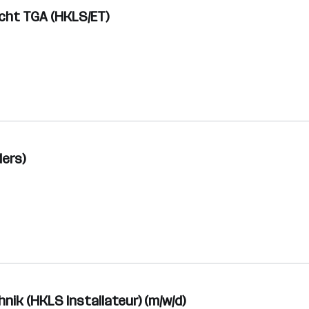
sicht TGA (HKLS/ET)
ders)
nik (HKLS Installateur) (m/w/d)