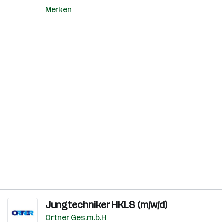
Merken
Jungtechniker HKLS (m/w/d)
Ortner Ges.m.b.H