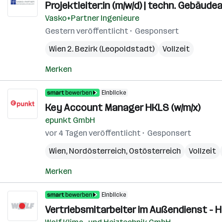
Projektleiter:in (m/w/d) | techn. Gebäud
Vasko+Partner Ingenieure
Gestern veröffentlicht
Gesponsert
Wien 2. Bezirk (Leopoldstadt)
Vollzeit
Merken
Einblicke
Key Account Manager HKLS (w/m/x)
epunkt GmbH
vor 4 Tagen veröffentlicht
Gesponsert
Wien
,
Nordösterreich
,
Ostösterreich
Vollzeit
Merken
Einblicke
Vertriebsmitarbeiter im Außendienst - H