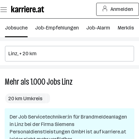
Zum
Anmelden
Seiteninhalt
springen
Jobsuche
Job-Empfehlungen
Job-Alarm
Merkliste
Mehr als 1.000
Jobs
Linz
Mehr
als
1.000
20 km Umkreis
Jobs
in
Der Job
Servicetechniker:in für Brandmeldeanlagen
Linz
in
Linz
bei der Firma
Siemens
Personaldienstleistungen GmbH
ist auf karriere.at