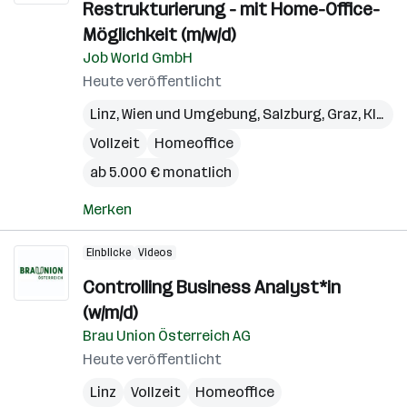
Restrukturierung - mit Home-Office-
Möglichkeit (m/w/d)
Job World GmbH
Heute veröffentlicht
Linz
,
Wien und Umgebung
,
Salzburg
,
Graz
,
Klagenfurt
Vollzeit
Homeoffice
ab 5.000 € monatlich
Merken
Einblicke
Videos
Controlling Business Analyst*in
(w/m/d)
Brau Union Österreich AG
Heute veröffentlicht
Linz
Vollzeit
Homeoffice