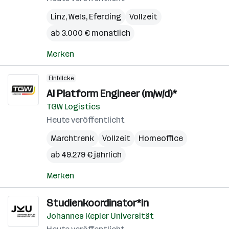
Linz
,
Wels
,
Eferding
Vollzeit
ab 3.000 € monatlich
Merken
Einblicke
AI Platform Engineer (m/w/d)*
TGW Logistics
Heute veröffentlicht
Marchtrenk
Vollzeit
Homeoffice
ab 49.279 € jährlich
Merken
Studienkoordinator*in
Johannes Kepler Universität