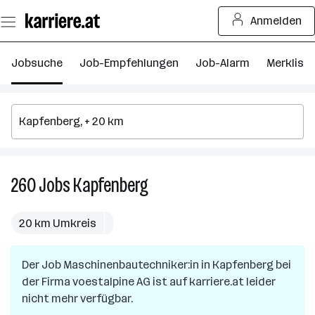
Zum
Anmelden
Seiteninhalt
springen
Jobsuche
Job-Empfehlungen
Job-Alarm
Merkliste
260
Jobs
Kapfenberg
260
Jobs
in
20 km Umkreis
Kapfenberg
Der Job
Maschinenbautechniker:in
in
Kapfenberg
bei
der Firma
voestalpine AG
ist auf karriere.at leider
nicht mehr verfügbar.