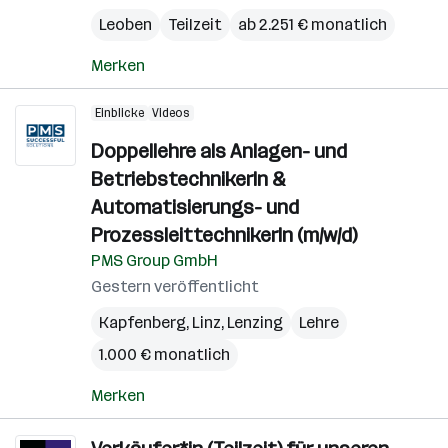
Leoben
Teilzeit
ab 2.251 € monatlich
Merken
Einblicke
Videos
Doppellehre als Anlagen- und
BetriebstechnikerIn &
Automatisierungs- und
ProzessleittechnikerIn (m/w/d)
PMS Group GmbH
Gestern veröffentlicht
Kapfenberg
,
Linz
,
Lenzing
Lehre
1.000 € monatlich
Merken