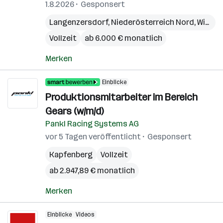
1.8.2026
Gesponsert
Langenzersdorf
,
Niederösterreich Nord
,
Wien
,
W
Vollzeit
ab 6.000 € monatlich
Merken
Einblicke
Produktionsmitarbeiter im Bereich
Gears (w/m/d)
Pankl Racing Systems AG
vor 5 Tagen veröffentlicht
Gesponsert
Kapfenberg
Vollzeit
ab 2.947,89 € monatlich
Merken
Einblicke
Videos