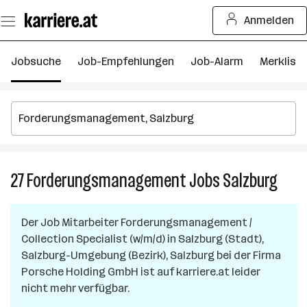
Zum
Anmelden
Seiteninhalt
springen
Jobsuche
Job-Empfehlungen
Job-Alarm
Merkliste
27
Forderungsmanagement
Jobs
Salzburg
27
Ford
Jobs
Der Job
Mitarbeiter Forderungsmanagement /
in
Collection Specialist (w/m/d)
in
Salzburg (Stadt),
Salzb
Salzburg-Umgebung (Bezirk), Salzburg
bei der Firma
Porsche Holding GmbH
ist auf karriere.at leider
nicht mehr verfügbar.