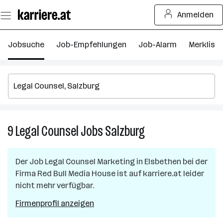
Zum
Anmelden
Seiteninhalt
springen
Jobsuche
Job-Empfehlungen
Job-Alarm
Merkliste
9
Legal Counsel
Jobs
Salzburg
9
Legal
Counsel
Der Job
Legal Counsel Marketing
in
Elsbethen
bei der
Jobs
Firma
Red Bull Media House
ist auf karriere.at leider
in
nicht mehr verfügbar.
Salzburg
Firmenprofil anzeigen