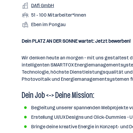
a
m
e
o
A
DAfi GmbH
e
s
r
o
n
r
r
b
f
M
51 - 100 Mitarbeiter*innen
t
d
e
t
b
e
e
i
e
S
S
Eben im Pongau
e
n
l
t
l
t
t
i
e
d
a
l
e
a
t
Dein PLATZ AN DER SONNE wartet: Jetzt bewerben!
e
r
l
n
g
r
b
l
d
e
e
Wir denken heute an morgen – mit uns gestaltest d
e
o
b
i
intelligenten SMARTFOX Energiemanagementsystemen
n
r
e
t
Technologie, höchste Dienstleistungsqualität und 
t
r
e
Photovoltaik und Energiemanagementsystemen für 
e
r
Dein Job <-> Deine Mission:
*
i
n
Begleitung unserer spannenden Webprojekte vo
n
Erstellung UI/UX Designs und Click-Dummies – 
e
Bringe deine kreative Energie in Konzept- und
n