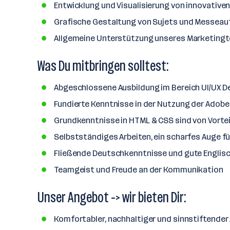
a
Entwicklung und Visualisierung von innovativen
n
Grafische Gestaltung von Sujets und Messeauf
z
Allgemeine Unterstützung unseres Marketing
a
h
Was Du mitbringen solltest:
l
Abgeschlossene Ausbildung im Bereich UI/UX De
Fundierte Kenntnisse in der Nutzung der Adobe
Grundkenntnisse in HTML & CSS sind von Vortei
Selbstständiges Arbeiten, ein scharfes Auge fü
Fließende Deutschkenntnisse und gute Englis
Teamgeist und Freude an der Kommunikation
Unser Angebot -> wir bieten Dir:
Komfortabler, nachhaltiger und sinnstiftender