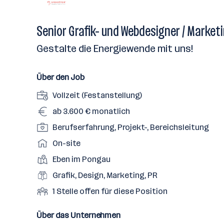
Senior Grafik- und Webdesigner / Market
Gestalte die Energiewende mit uns!
Über den Job
A
Vollzeit (Festanstellung)
n
G
ab 3.600 € monatlich
s
e
P
Berufserfahrung, Projekt-, Bereichsleitung
t
h
o
e
A
On-site
a
s
l
r
l
D
Eben im Pongau
i
l
b
t
i
t
B
Grafik, Design, Marketing, PR
u
e
e
i
e
n
i
O
1 Stelle offen für diese Position
n
o
r
g
t
f
s
n
u
s
s
f
Über das Unternehmen
t
s
f