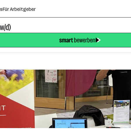
ns
Für Arbeitgeber
w/d)