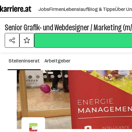
Zum
Jobs
Firmen
Lebenslauf
Blog & Tipps
Über U
Seiteninhalt
springen
Senior Grafik- und Webdesigner / Marketing (m/
Stelleninserat
Arbeitgeber