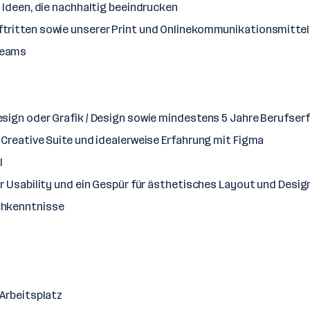
 Ideen, die nachhaltig beeindrucken
tritten sowie unserer Print und Onlinekommunikationsmittel
teams
sign oder Grafik / Design sowie mindestens 5 Jahre Berufser
 Creative Suite und idealerweise Erfahrung mit Figma
l
r Usability und ein Gespür für ästhetisches Layout und Desig
chkenntnisse
 Arbeitsplatz