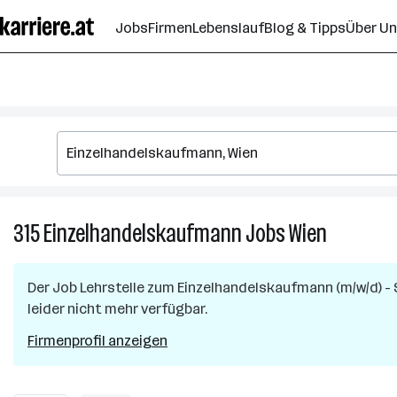
Zum
Jobs
Firmen
Lebenslauf
Blog & Tipps
Über U
Seiteninhalt
springen
315
Einzelhandelskaufmann
Jobs
Wien
315
Einzelhan
Jobs
Der Job
Lehrstelle zum Einzelhandelskaufmann (m/w/d) -
in
leider nicht mehr verfügbar.
Wien
Firmenprofil anzeigen