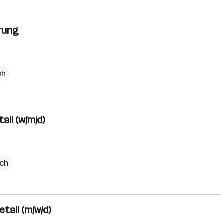
rung
ch
il (w/m/d)
ich
ail (m/w/d)