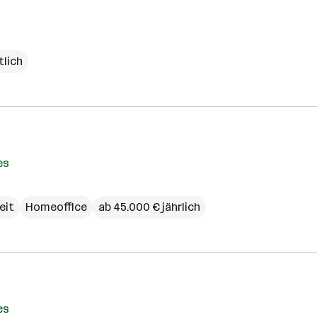
tlich
es
zeit
Homeoffice
ab 45.000 € jährlich
es