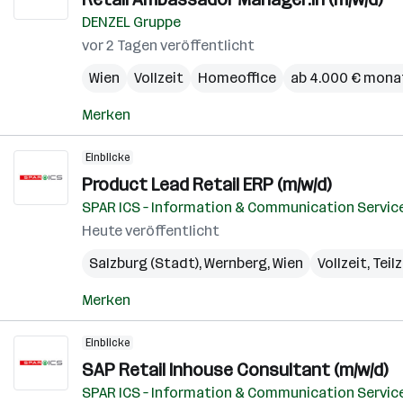
DENZEL Gruppe
vor 2 Tagen veröffentlicht
Wien
Vollzeit
Homeoffice
ab 4.000 € mona
Merken
Einblicke
Product Lead Retail ERP (m/w/d)
SPAR ICS – Information & Communication Servic
Heute veröffentlicht
Salzburg (Stadt)
,
Wernberg
,
Wien
Vollzeit, Teil
Merken
Einblicke
SAP Retail Inhouse Consultant (m/w/d)
SPAR ICS – Information & Communication Servic