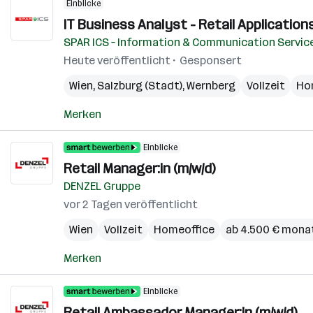
Einblicke
IT Business Analyst - Retail Applications
SPAR ICS – Information & Communication Servic
Heute veröffentlicht
Gesponsert
Wien
,
Salzburg (Stadt)
,
Wernberg
Vollzeit
Ho
Merken
Einblicke
Retail Manager:in (m/w/d)
DENZEL Gruppe
vor 2 Tagen veröffentlicht
Wien
Vollzeit
Homeoffice
ab 4.500 € monat
Merken
Einblicke
Retail Ambassador Manager:in (m/w/d)