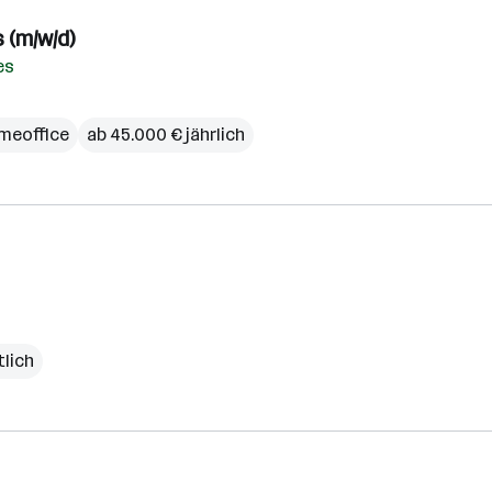
 (m/w/d)
es
meoffice
ab 45.000 € jährlich
lich