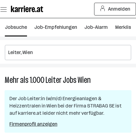
Zum
Anmelden
Seiteninhalt
springen
Jobsuche
Job-Empfehlungen
Job-Alarm
Merkliste
Mehr als 1.000
Leiter
Jobs
Wien
Mehr
als
1.000
Der Job
Leiter:in (w/m/d) Energieanlagen &
Leiter
Heizzentralen
in
Wien
bei der Firma
STRABAG SE
ist
Jobs
auf karriere.at leider nicht mehr verfügbar.
in
Wien
Firmenprofil anzeigen