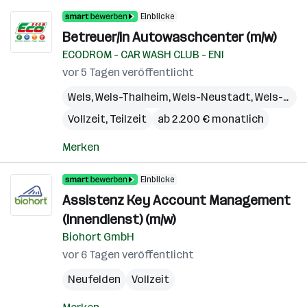
Einblicke
Betreuer/in Autowaschcenter (m/w)
ECODROM - CAR WASH CLUB - ENI
vor 5 Tagen veröffentlicht
Wels
,
Wels-Thalheim
,
Wels-Neustadt
,
Wels-Land (Bezirk)
Vollzeit, Teilzeit
ab 2.200 € monatlich
Merken
Einblicke
Assistenz Key Account Management
(Innendienst) (m/w)
Biohort GmbH
vor 6 Tagen veröffentlicht
Neufelden
Vollzeit