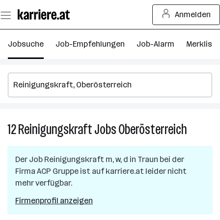
Zum
Anmelden
Seiteninhalt
springen
Jobsuche
Job-Empfehlungen
Job-Alarm
Merkliste
12
Reinigungskraft
Jobs
Oberösterreich
12
Reinigun
Jobs
Der Job
Reinigungskraft m, w, d
in
Traun
bei der
in
Firma
ACP Gruppe
ist auf karriere.at leider nicht
Oberöste
mehr verfügbar.
Firmenprofil anzeigen