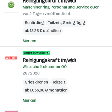
Reinigungskraft (m/w/d)
Maschinenring Personal und Service eGen
vor 2 Tagen veröffentlicht
Schärding
Teilzeit, Geringfügig
ab 13,26 € stündlich
Merken
Reinigungskraft (m/w/d)
Wirtschaftskammer OÖ
28.7.2026
Grieskirchen
Teilzeit
ab 1.055,96 € monatlich
Merken