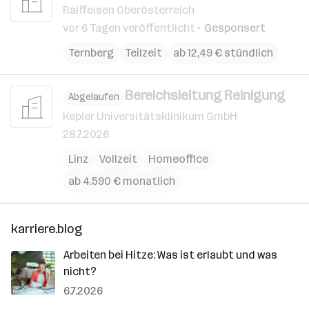
Raiffeisen Oberösterreich
vor 6 Tagen veröffentlicht
Gesponsert
Ternberg
Teilzeit
ab 12,49 € stündlich
Bereichsleitung Reinigung
Abgelaufen
Kepler Universitätsklinikum GmbH
28.7.2026
Linz
Vollzeit
Homeoffice
ab 4.590 € monatlich
karriere.blog
Arbeiten bei Hitze: Was ist erlaubt und was
nicht?
6.7.2026