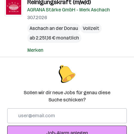
Reinigungskraft (m/w/d)
AGRANA Stärke GmbH - Werk Aschach
30.7.2026
Aschach an der Donau
Vollzeit
ab 2.251,16 € monatlich
Merken
Sollen wir dir neue Jobs für genau diese
Suche schicken?
E-
Mail-
Adresse
Job-Alarm anlegen