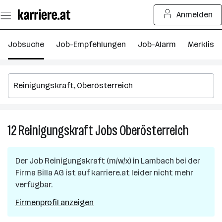
Zum
Anmelden
Seiteninhalt
springen
Jobsuche
Job-Empfehlungen
Job-Alarm
Merkliste
12
Reinigungskraft
Jobs
Oberösterreich
12
Reinigun
Jobs
Der Job
Reinigungskraft (m/w/x)
in
Lambach
bei der
in
Firma
Billa AG
ist auf karriere.at leider nicht mehr
Oberöste
verfügbar.
Firmenprofil anzeigen