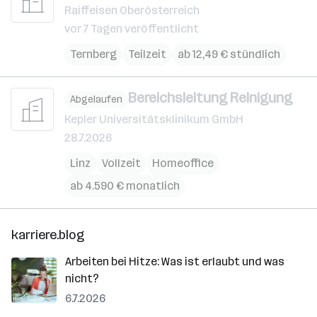
Raiffeisen Oberösterreich
vor 7 Tagen veröffentlicht
Ternberg
Teilzeit
ab 12,49 € stündlich
Bereichsleitung Reinigung
Abgelaufen
Kepler Universitätsklinikum GmbH
28.7.2026
Linz
Vollzeit
Homeoffice
ab 4.590 € monatlich
karriere.blog
Arbeiten bei Hitze: Was ist erlaubt und was
nicht?
6.7.2026