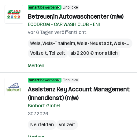
Einblicke
Betreuer/in Autowaschcenter (m/w)
ECODROM - CAR WASH CLUB - ENI
vor 6 Tagen veröffentlicht
Wels
,
Wels-Thalheim
,
Wels-Neustadt
,
Wels-Land (Bezirk)
Vollzeit, Teilzeit
ab 2.200 € monatlich
Merken
Einblicke
Assistenz Key Account Management
(Innendienst) (m/w)
Biohort GmbH
30.7.2026
Neufelden
Vollzeit