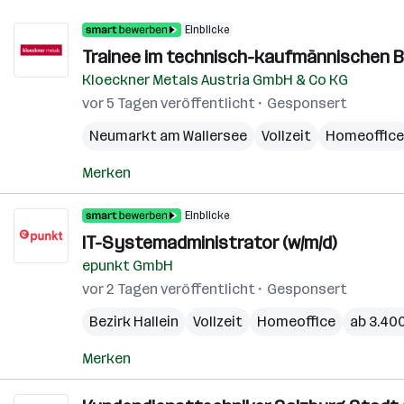
Einblicke
Trainee im technisch-kaufmännischen Be
Kloeckner Metals Austria GmbH & Co KG
vor 5 Tagen veröffentlicht
Gesponsert
Neumarkt am Wallersee
Vollzeit
Homeoffice
Merken
Einblicke
IT-Systemadministrator (w/m/d)
epunkt GmbH
vor 2 Tagen veröffentlicht
Gesponsert
Bezirk Hallein
Vollzeit
Homeoffice
ab 3.40
Merken