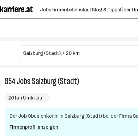
Zum
Jobs
Firmen
Lebenslauf
Blog & Tipps
Über U
Seiteninhalt
springen
854
Jobs
Salzburg (Stadt)
854
Jobs
in
20 km Umkreis
Salzburg
(Stadt)
Der Job
Obuslenker:in
in
Salzburg (Stadt)
bei der Firma
Sa
Firmenprofil anzeigen