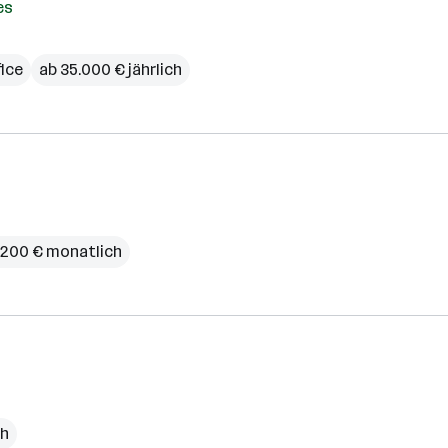
es
ice
ab 35.000 € jährlich
3.200 € monatlich
ch