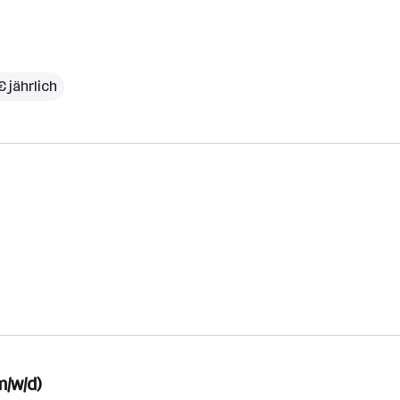
 jährlich
m/w/d)