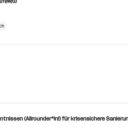
(m/w/d)
ch
nntnissen (Allrounder*in!) für krisensichere Sanie