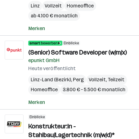
Linz
Vollzeit
Homeoffice
ab 4.100 € monatlich
Merken
Einblicke
(Senior) Software Developer (w/m/x)
epunkt GmbH
Heute veröffentlicht
Linz-Land (Bezirk)
,
Perg
Vollzeit, Teilzeit
Homeoffice
3.800 € – 5.500 € monatlich
Merken
Einblicke
Konstrukteur:in -
Stahlbau/Lagertechnik (m/w/d)*