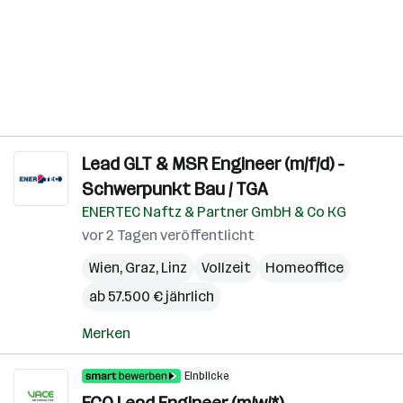
Lead GLT & MSR Engineer (m/f/d) -
Schwerpunkt Bau / TGA
ENERTEC Naftz & Partner GmbH & Co KG
vor 2 Tagen veröffentlicht
Wien
,
Graz
,
Linz
Vollzeit
Homeoffice
ab 57.500 € jährlich
Merken
Einblicke