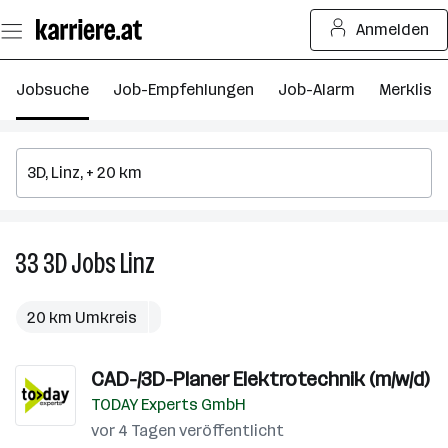
Zum
Anmelden
Seiteninhalt
springen
Jobsuche
Job-Empfehlungen
Job-Alarm
Merkliste
33
3D
Jobs
Linz
33
3D
Jobs
20 km Umkreis
in
Linz
CAD-/3D-Planer Elektrotechnik (m/w/d)
TODAY Experts GmbH
vor 4 Tagen veröffentlicht