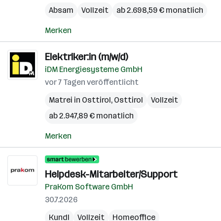
Absam
Vollzeit
ab 2.698,59 € monatlich
Merken
Elektriker:in (m/w/d)
iDM Energiesysteme GmbH
vor 7 Tagen veröffentlicht
Matrei in Osttirol
,
Osttirol
Vollzeit
ab 2.947,89 € monatlich
Merken
Helpdesk-Mitarbeiter/Support
PraKom Software GmbH
30.7.2026
Kundl
Vollzeit
Homeoffice