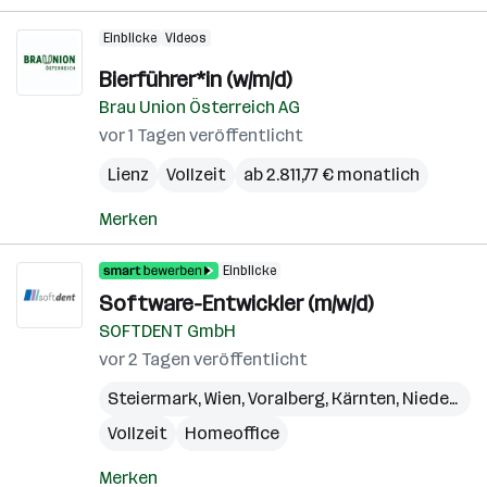
Einblicke
Videos
Bierführer*in (w/m/d)
Brau Union Österreich AG
vor 1 Tagen veröffentlicht
Lienz
Vollzeit
ab 2.811,77 € monatlich
Merken
Einblicke
Software-Entwickler (m/w/d)
SOFTDENT GmbH
vor 2 Tagen veröffentlicht
Steiermark
,
Wien
,
Voralberg
,
Kärnten
,
Niederösterreich
Vollzeit
Homeoffice
Merken