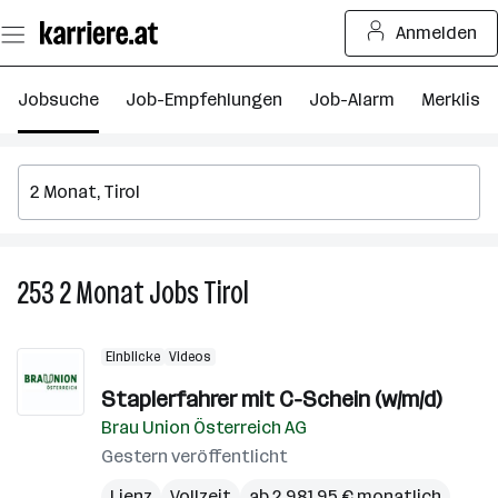
Zum
Anmelden
Seiteninhalt
springen
Jobsuche
Job-Empfehlungen
Job-Alarm
Merkliste
253
2 Monat
Jobs
Tirol
253
2
Monat
Einblicke
Videos
Jobs
in
Staplerfahrer mit C-Schein (w/m/d)
Tirol
Brau Union Österreich AG
Gestern veröffentlicht
Lienz
Vollzeit
ab 2.981,95 € monatlich