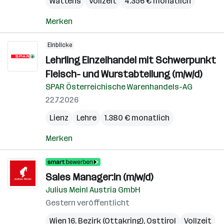
Wattens
Vollzeit
4.356 € monatlich
Merken
Einblicke
Lehrling Einzelhandel mit Schwerpunkt
Fleisch- und Wurstabteilung (m/w/d)
SPAR Österreichische Warenhandels-AG
22.7.2026
Lienz
Lehre
1.380 € monatlich
Merken
Sales Manager:in (m/w/d)
Julius Meinl Austria GmbH
Gestern veröffentlicht
Wien 16. Bezirk (Ottakring)
,
Osttirol
Vollzeit