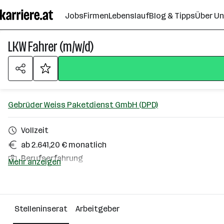
Zum
Jobs
Firmen
Lebenslauf
Blog & Tipps
Über U
Seiteninhalt
springen
LKW Fahrer (m/w/d)
Gebrüder Weiss Paketdienst GmbH (DPD)
Vollzeit
ab 2.641,20 € monatlich
Berufserfahrung
Mehr anzeigen
Hall in Tirol
Über das Unternehmen
Stelleninserat
Arbeitgeber
501+ Mitarbeiter*innen