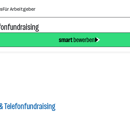
ns
Für Arbeitgeber
efonfundraising
 & Telefonfundraising