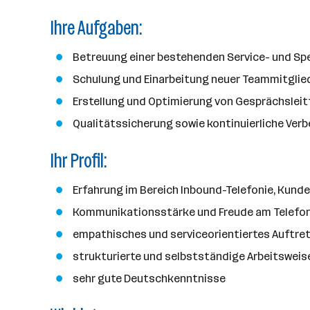
d
e
e
e
o
Ihre Aufgaben:
b
i
n
r
e
t
t
r
Betreuung einer bestehenden Service- und Sp
e
e
r
Schulung und Einarbeitung neuer Teammitglie
*
Erstellung und Optimierung von Gesprächslei
i
Qualitätssicherung sowie kontinuierliche Ver
n
n
Ihr Profil:
e
n
Erfahrung im Bereich Inbound-Telefonie, Kunde
a
n
Kommunikationsstärke und Freude am Telefon
z
empathisches und serviceorientiertes Auftre
a
strukturierte und selbstständige Arbeitsweis
h
l
sehr gute Deutschkenntnisse