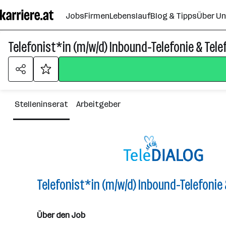
Zum
Jobs
Firmen
Lebenslauf
Blog & Tipps
Über U
Seiteninhalt
springen
Telefonist*in (m/w/d) Inbound-Telefonie & Tel
Stelleninserat
Arbeitgeber
Telefonist*in (m/w/d) Inbound-Telefonie
Über den Job