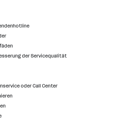
endenhotline
der
tfäden
besserung der Servicequalität
nservice oder Call Center
ieren
ten
e