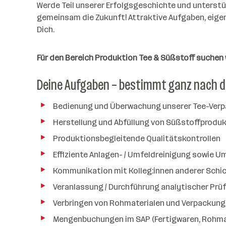
b
i
Werde Teil unserer Erfolgsgeschichte und unters
n
r
e
t
gemeinsam die Zukunft! Attraktive Aufgaben, eige
t
r
e
Dich.
e
r
*
Für den Bereich Produktion Tee & Süßstoff
suchen 
i
n
Deine Aufgaben – bestimmt ganz nach 
n
e
Bedienung und Überwachung unserer Tee-Ve
n
Herstellung und Abfüllung von Süßstoffproduk
a
n
Produktionsbegleitende Qualitätskontrollen
z
Effiziente Anlagen- / Umfeldreinigung sowie
a
Kommunikation mit Kolleg:innen anderer Schi
h
l
Veranlassung / Durchführung analytischer Pr
Verbringen von Rohmaterialen und Verpackung
Mengenbuchungen im SAP (Fertigwaren, Rohmat