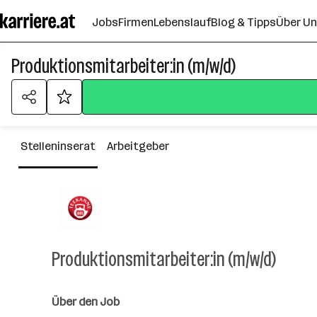
Zum
Jobs
Firmen
Lebenslauf
Blog & Tipps
Über U
Seiteninhalt
springen
Produktionsmitarbeiter:in (m/w/d)
Stelleninserat
Arbeitgeber
Produktionsmitarbeiter:in (m/w/d)
Über den Job