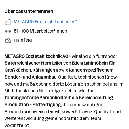
n
u
s
s
f
t
s
f
a
m
f
Über das Unternehmen
o
e
s
r
o
e
r
A
METAGRO Edelstahltechnik AG
b
f
t
d
n
t
r
e
e
M
51 - 100 Mitarbeiter*innen
e
e
b
n
l
i
l
S
S
Hainfeld
e
e
d
t
l
t
t
i
e
a
e
a
t
METAGRO Edelstahltechnik AG
– wir sind ein führender
r
r
l
n
g
österreichischer Hersteller
von
Edelstahlmöbeln für
b
l
d
e
Großküchen, Kühlungen
sowie
kundenspezifischem
e
e
o
b
Sonder- und Anlagenbau
. Qualität, technisches Know-
i
n
r
e
how und maßgeschneiderte Lösungen stehen bei uns im
t
t
r
Mittelpunkt. Als Nachfolge suchen wir eine
e
e
führungsstarke Persönlichkeit als Bereichsleitung
r
Produktion – Endfertigung
, die einen wichtigen
*
Produktionsbereich leitet, sowie Effizienz, Qualität und
i
Weiterentwicklung gemeinsam mit dem Team
n
vorantreibt.
n