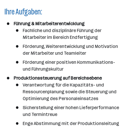
e
Ihre Aufgaben:
n
a
Führung & Mitarbeiterentwicklung
n
Fachliche und disziplinäre Führung der
z
Mitarbeiter im Bereich Endfertigung
a
h
Förderung, Weiterentwicklung und Motivation
l
der Mitarbeiter und Teamleiter
Förderung einer positiven Kommunikations-
und Führungskultur
Produktionssteuerung auf Bereichsebene
Verantwortung für die Kapazitäts- und
Ressourcenplanung sowie die Steuerung und
Optimierung des Personaleinsatzes
Sicherstellung einer hohen Lieferperformance
und Termintreue
Enge Abstimmung mit der Produktionsleitung