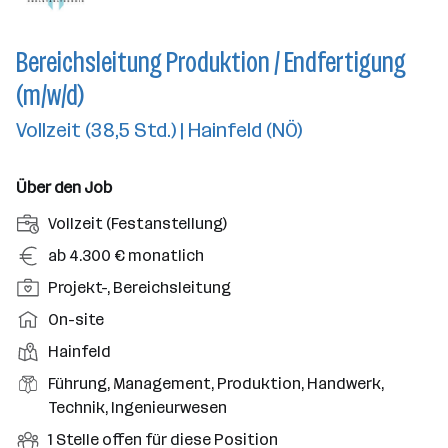
Bereichsleitung Produktion / Endfertigung
(m/w/d)
Vollzeit (38,5 Std.) | Hainfeld (NÖ)
Über den Job
A
Vollzeit (Festanstellung)
n
G
ab 4.300 € monatlich
s
e
P
Projekt-, Bereichsleitung
t
h
o
e
A
On-site
a
s
l
r
l
D
Hainfeld
i
l
b
t
i
t
B
Führung, Management, Produktion, Handwerk,
u
e
e
i
e
Technik, Ingenieurwesen
n
i
n
o
r
g
t
O
1 Stelle offen für diese Position
s