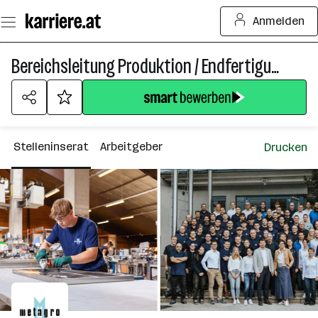
Zum
Anmelden
Seiteninhalt
springen
Bereichsleitung Produktion / Endfertigung (m/w/d)
Stelleninserat
Arbeitgeber
Drucken