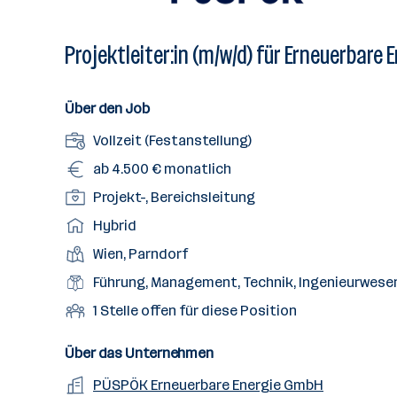
Projektleiter:in (m/w/d) für Erneuerbare
Über den Job
A
Vollzeit (Festanstellung)
n
G
ab 4.500 € monatlich
s
e
P
Projekt-, Bereichsleitung
t
h
o
e
A
Hybrid
a
s
l
r
l
D
Wien, Parndorf
i
l
b
t
i
t
B
Führung, Management, Technik, Ingenieurwese
u
e
e
i
e
n
i
O
1 Stelle offen für diese Position
n
o
r
g
t
f
s
n
u
s
s
f
Über das Unternehmen
t
s
f
a
m
e
o
A
PÜSPÖK Erneuerbare Energie GmbH
e
s
r
o
n