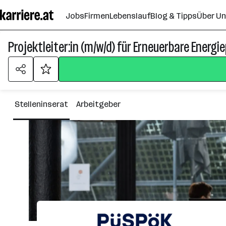
Zum
Jobs
Firmen
Lebenslauf
Blog & Tipps
Über U
Seiteninhalt
springen
Projektleiter:in (m/w/d) für Erneuerbare Energ
Stelleninserat
Arbeitgeber