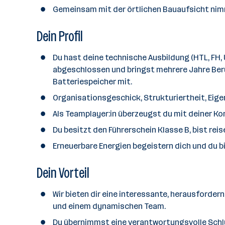
n
Gemeinsam mit der örtlichen Bauaufsicht nim
z
a
Dein Profil
h
l
Du hast deine technische Ausbildung (HTL, FH, 
abgeschlossen und bringst mehrere Jahre Beruf
Batteriespeicher mit.
Organisationsgeschick, Strukturiertheit, Eige
Als Teamplayer:in überzeugst du mit deiner 
Du besitzt den Führerschein Klasse B, bist rei
Erneuerbare Energien begeistern dich und du b
Dein Vorteil
Wir bieten dir eine interessante, herausforder
und einem dynamischen Team.
Du übernimmst eine verantwortungsvolle Schlüs