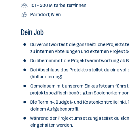
r
r
b
f
M
101 - 500 Mitarbeiter*innen
t
d
e
t
b
e
e
i
e
S
S
Parndorf, Wien
e
e
n
l
t
l
t
t
i
e
d
a
l
e
a
Dein Job
t
e
r
l
n
g
r
b
l
d
e
Du verantwortest die ganzheitliche Projektst
e
e
o
b
zu internen Abteilungen und externen Projektbe
i
n
r
e
t
Du übernimmst die Projektverantwortung ab Ba
t
r
e
e
Bei Abschluss des Projekts stellst du eine v
r
(Kollaudierung).
*
Gemeinsam mit unserem Einkaufsteam führst d
i
projektspezifisch benötigten Speicherkompone
n
n
Die Termin-, Budget- und Kostenkontrolle ink
e
deinem Aufgabenprofil.
n
Während der Projektumsetzung stellst du sich
a
eingehalten werden.