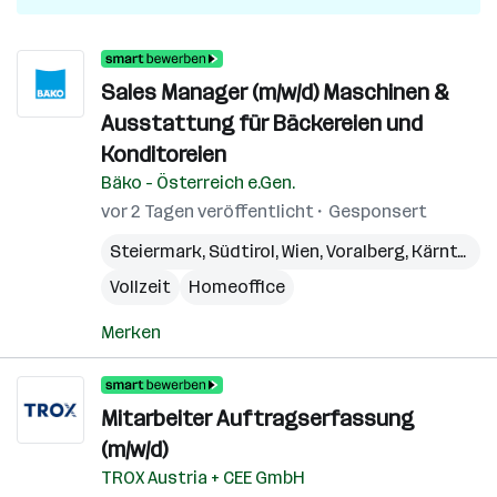
Sales Manager (m/w/d) Maschinen &
Ausstattung für Bäckereien und
Konditoreien
Bäko - Österreich e.Gen.
vor 2 Tagen veröffentlicht
Gesponsert
Steiermark
,
Südtirol
,
Wien
,
Voralberg
,
Kärnten
,
N
Vollzeit
Homeoffice
Merken
Mitarbeiter Auftragserfassung
(m/w/d)
TROX Austria + CEE GmbH