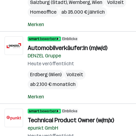
Salzburg (Stadt)
,
Wernberg
,
Wien
Vollzeit
Homeoffice
ab 35.000 € jährlich
Merken
Einblicke
Automobilverkäufer:in (m/w/d)
DENZEL Gruppe
Heute veröffentlicht
Erdberg (Wien)
Vollzeit
ab 2.100 € monatlich
Merken
Einblicke
Technical Product Owner (w/m/x)
epunkt GmbH
Heute veröffentlicht