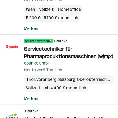
Wien
Vollzeit
Homeoffice
5.200 € – 5.700 € monatlich
Merken
Einblicke
Servicetechniker für
Pharmaproduktionsmaschinen (w/m/x)
epunkt GmbH
Heute veröffentlicht
Tirol
,
Vorarlberg
,
Salzburg
,
Oberösterreich
,
Kärn
Vollzeit
ab 4.400 € monatlich
Merken
Einblicke