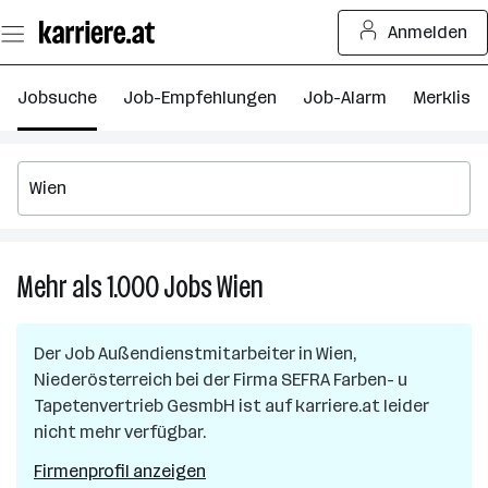
Zum
Anmelden
Seiteninhalt
springen
Jobsuche
Job-Empfehlungen
Job-Alarm
Merkliste
Mehr als 1.000
Jobs
Wien
Mehr
als
1.000
Der Job
Außendienstmitarbeiter
in
Wien,
Jobs
Niederösterreich
bei der Firma
SEFRA Farben- u
in
Tapetenvertrieb GesmbH
ist auf karriere.at leider
Wien
nicht mehr verfügbar.
Firmenprofil anzeigen